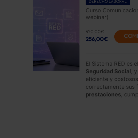
DERECHO LABORAL
Curso Comunicacione
webinar)
320,00
€
COM
256,00
€
El Sistema RED es e
Seguridad Social
, 
eficiente y costosos
correctamente sus 
prestaciones,
cumpl