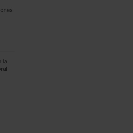
iones
 la
ral
e