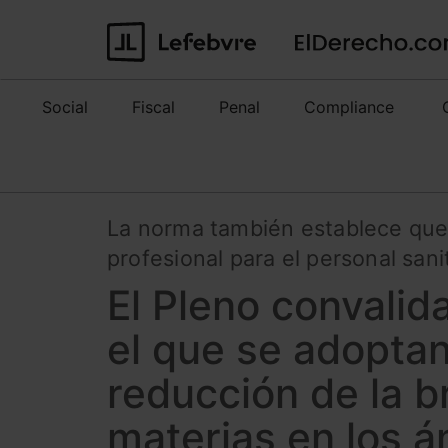
Social
Fiscal
Penal
Compliance
La norma también establece qu
profesional para el personal sani
El Pleno convalid
el que se adopta
reducción de la b
materias en los á