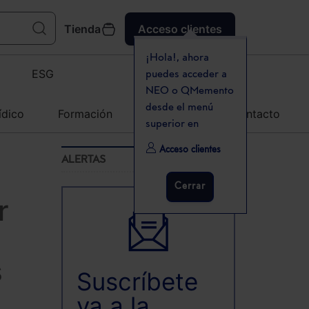
Tienda
Acceso clientes
¡Hola!, ahora
ESG
puedes acceder a
NEO o QMemento
desde el menú
ídico
Formación
Agenda
Contacto
superior en
Acceso clientes
ALERTAS
Cerrar
r
s
Suscríbete
ya a la