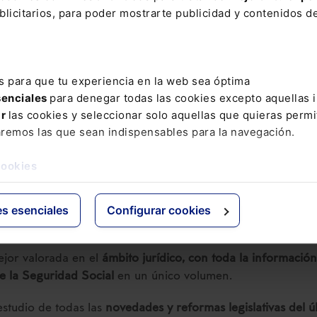
ión Mundial de la Salud hasta el levantamiento por la
licitarios, para poder mostrarte publicidad y contenidos de
das de prevención adoptadas para hacer frente a la c
s que la Seguridad Social otorga a las personas que 
al.
s para que tu experiencia en la web sea óptima
senciales
para denegar todas las cookies excepto aquellas 
ar
las cookies y seleccionar solo aquellas que quieras permi
aremos las que sean indispensables para la navegación.
ORAL
cial 2026
cookies
COMPRAR
es esenciales
Configurar cookies
jor valorada en el
ámbito jurídico, con toda la información
de la Seguridad Social
en un único volumen.
 estudio de todas las
novedades y reformas legislativas del ú