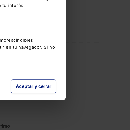
s
12-05-2026
 tu interés.
risis
Ver agenda completa
se ven
INFORMACIÓN
imprescindibles.
tir en tu navegador. Si no
Saber más
Aceptar y cerrar
ltimo