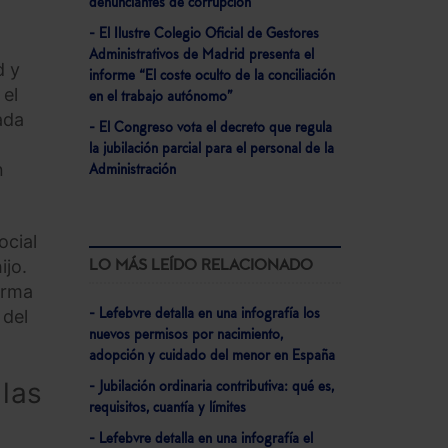
denunciantes de corrupción
- El Ilustre Colegio Oficial de Gestores
Administrativos de Madrid presenta el
d y
informe “El coste oculto de la conciliación
 el
en el trabajo autónomo”
ada
- El Congreso vota el decreto que regula
la jubilación parcial para el personal de la
n
Administración
ocial
ijo.
LO MÁS LEÍDO RELACIONADO
orma
 del
- Lefebvre detalla en una infografía los
nuevos permisos por nacimiento,
adopción y cuidado del menor en España
 las
- Jubilación ordinaria contributiva: qué es,
requisitos, cuantía y límites
- Lefebvre detalla en una infografía el