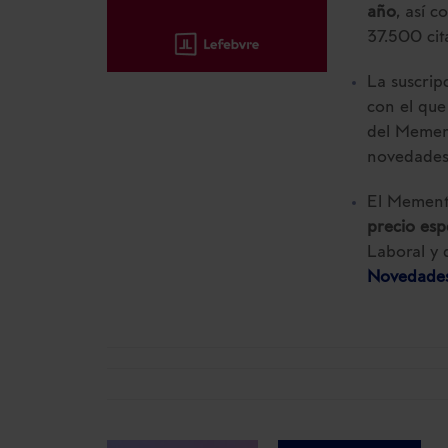
año
, así 
37.500 cit
La suscrip
con el que
del Mement
novedades
El Memento
precio esp
Laboral y 
Novedades