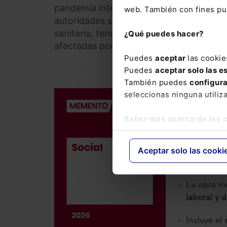
pandemia internacional por la Organizac
web. También con fines pub
autoridades sanitarias de todas las medi
sanitaria, tendrá las mismas prestacione
¿Qué puedes hacer?
afectadas por una enfermedad profesion
Puedes
aceptar
las cookie
Puedes
aceptar solo las e
También puedes
configur
seleccionas ninguna utiliz
DERECHO LAB
Memento So
Saber más acerca de las 
186,00
€
176,70
€
Aceptar solo las cooki
La obra me
laboral y 
Incluye el