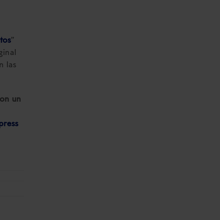
tos
”
ginal
 las
con un
press