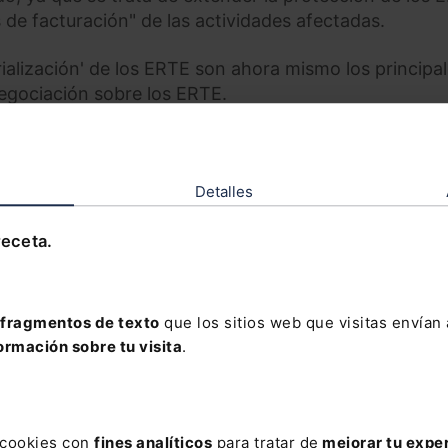
 de facturación" de las actividades afectadas.
ialización' de los ERTE son ahora mismo los principa
negociación sobre los ERTE.
e UGT, Pepe Álvarez, se ha mostrado "optimista y
bierno tendrá que hacer "concesiones" en su idea d
a un acuerdo con los agentes sociales.
Detalles
receta.
fragmentos de texto
que los sitios web que visitas envían
ormación sobre tu visita
.
s cookies con
fines analíticos
para tratar de
mejorar tu expe