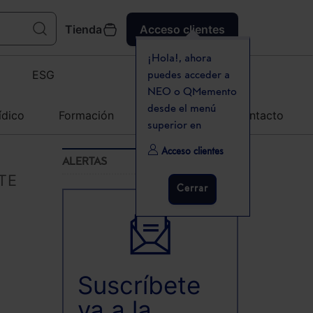
Tienda
Acceso clientes
¡Hola!, ahora
ESG
puedes acceder a
NEO o QMemento
desde el menú
ídico
Formación
Agenda
Contacto
superior en
Acceso clientes
ALERTAS
RTE
Cerrar
Suscríbete
ya a la