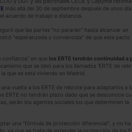
os CCOO y UGT y las patronales CEOE y Cepyme retom
TE
más allá del 30 de septiembre después de unos día
el acuerdo de trabajo a distancia.
seguró que las partes "no pararán" hasta alcanzar un
stró "esperanzada y convencida" de que este pacto
e confianza" en que
los ERTE tendrán continuidad a p
canismo que se ideó para los llamados 'ERTE de rebr
 la que se está viviendo en Madrid.
 una vuelta a los ERTE de rebrote para adaptarlos a l
estos ERTE no tendrán plazo dado que se desconoce c
as, serán los agentes sociales los que determinen la
ptar una "fórmula de protección diferencial", y no ha
do, ya que se trata de extender la protección de los 