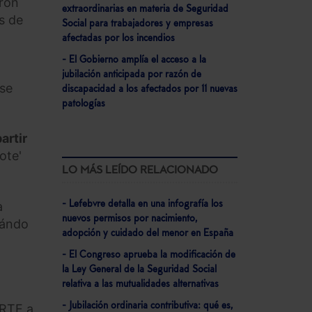
aron
extraordinarias en materia de Seguridad
s de
Social para trabajadores y empresas
afectadas por los incendios
- El Gobierno amplía el acceso a la
jubilación anticipada por razón de
 se
discapacidad a los afectados por 11 nuevas
patologías
artir
ote'
LO MÁS LEÍDO RELACIONADO
a
- Lefebvre detalla en una infografía los
nuevos permisos por nacimiento,
uándo
adopción y cuidado del menor en España
- El Congreso aprueba la modificación de
la Ley General de la Seguridad Social
relativa a las mutualidades alternativas
- Jubilación ordinaria contributiva: qué es,
ERTE a