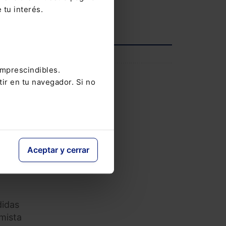
que
 tu interés.
ajo a
Ver agenda completa
los en
INFORMACIÓN
imprescindibles.
Saber más
tir en tu navegador. Si no
gerse
Aceptar y cerrar
o
didas
imista