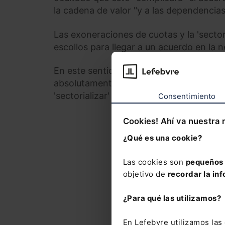
la cadena de valor "y a las dependencias
Las exoneraciones de cuotas y la 'sector
escollos para llegar a un acuerdo en la 
En este sentido, el secretario general d
absolutamente convencido" de que el Go
'sectorializar' los ERTE si quiere llegar 
Consentimiento
Cookies! Ahí va nuestra 
¿Qué es una cookie?
Las cookies son
pequeños 
objetivo de
recordar la inf
¿Para qué las utilizamos?
En Lefebvre utilizamos la