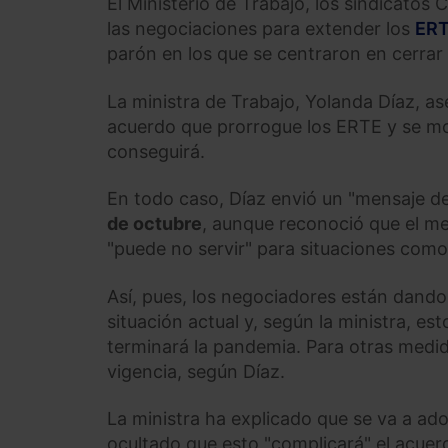
El Ministerio de Trabajo, los sindicat
las negociaciones para extender los
ER
parón en los que se centraron en cerrar 
La ministra de Trabajo, Yolanda Díaz, a
acuerdo que prorrogue los ERTE y se mo
conseguirá.
En todo caso, Díaz envió un "mensaje d
de octubre
, aunque reconoció que el me
"puede no servir" para situaciones como
Así, pues, los negociadores están dando
situación actual y, según la ministra, 
terminará la pandemia. Para otras medid
vigencia, según Díaz.
La ministra ha explicado que se va a ado
ocultado que esto "complicará" el acuer