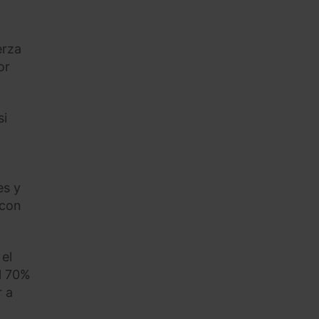
erza
or
si
es y
 con
el
l 70%
r a