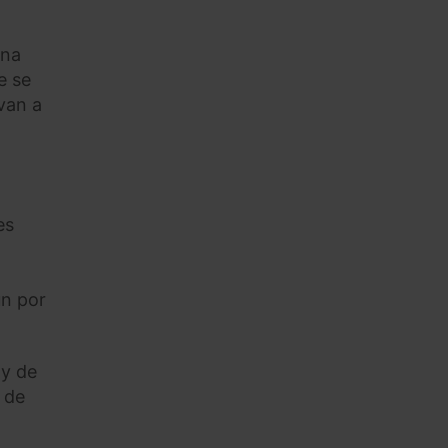
una
e se
van a
es
ún por
 y de
 de