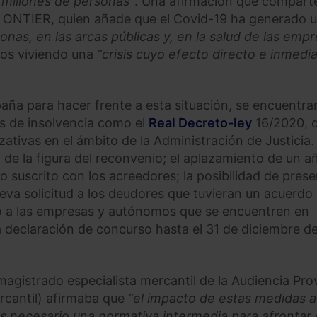
 millones de personas”
. Una afirmación que compart
 ONTIER, quien añade que el Covid-19 ha generado 
nas, en las arcas públicas y, en la salud de las emp
mos viviendo una
“crisis cuyo efecto directo e inmedi
paña para hacer frente a esta situación, se encuentra
os de insolvencia como el
Real Decreto-ley
16/2020, 
zativas en el ámbito de la Administración de Justicia.
e la figura del reconvenio; el aplazamiento de un a
 suscrito con los acreedores; la posibilidad de prese
va solicitud a los deudores que tuvieran un acuerdo
o a las empresas y autónomos que se encuentren en
la declaración de concurso hasta el 31 de diciembre d
 magistrado especialista mercantil de la Audiencia Prov
rcantil) afirmaba que
“el impacto de estas medidas a
es necesario una normativa intermedia para afrontar 