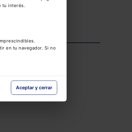
 tu interés.
V Congreso AECEM
12-05-2026
Ver agenda completa
imprescindibles.
tir en tu navegador. Si no
INFORMACIÓN
Saber más
ablo
de
das, a
Aceptar y cerrar
a los