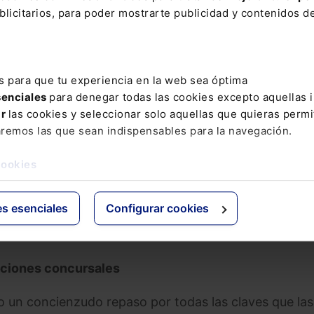
licitarios, para poder mostrarte publicidad y contenidos de
un escenario de crisis
rticulares no es suficiente la puesta en marcha de
no que también es necesario organizar y aplicar
s para que tu experiencia en la web sea óptima
ación económica de estos colectivos, en las mejores
senciales
para denegar todas las cookies excepto aquellas 
ar
las cookies y seleccionar solo aquellas que quieras permi
aremos las que sean indispensables para la navegación.
ez Seijo
, magistrado en el Juzgado Mercantil de
edrática de Derecho Mercantil en la Universidad San P
cookies
e de Dictum Abogados y del Instituto Iberoamericano 
 a los procesos de renegociación y moratoria de deu
es esenciales
Configurar cookies
delimitación de los bienes que pueden ser afectados y 
opciones concursales
o un concienzudo repaso por todas las claves que las