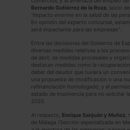
comercios, y la amenaza del empleo de
Bernardo Gutiérrez de la Roza,
socio de
“impacto enorme en la salud de las perso
En opinión del experto concursal, esta
será impactante para las empresas”
.
Entre las decisiones del Gobierno de Es
diversas medidas relativas a los proces
de abril, de medidas procesales y organi
destacan medidas como la recuperación d
deber del deudor que tuviera un convenio
una propuesta de modificación o una nue
refinanciación homologado; y el permis
estado de insolvencia para no solicitar 
2020.
Al respecto,
Enrique Sanjuán y Muñoz
,
de Málaga (Sección especializada en Me
a la apertura de las empresas; aunque 