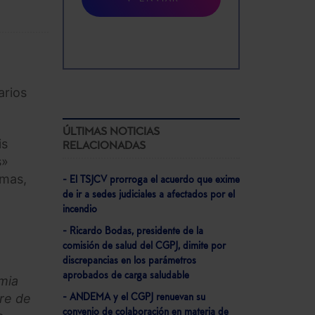
arios
ÚLTIMAS NOTICIAS
is
RELACIONADAS
s»
imas,
- El TSJCV prorroga el acuerdo que exime
de ir a sedes judiciales a afectados por el
incendio
- Ricardo Bodas, presidente de la
comisión de salud del CGPJ, dimite por
discrepancias en los parámetros
aprobados de carga saludable
mia
rre de
- ANDEMA y el CGPJ renuevan su
convenio de colaboración en materia de