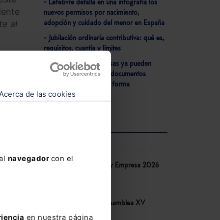
- Lefebvre detalla en una infografía los
dente
nuevos permisos por nacimiento,
e al
adopción y cuidado del menor en España
- Jubilación ordinaria contributiva: qué es,
requisitos, cuantía y límites
- Ciudadanos y empresas ya pueden
consultar datos de sus documentos
y
notariales vía online de forma
Acerca de las cookies
ifford
personalizada y segura
aso
una
de lo
AGENDA
 al
navegador
con el
Congreso IA Derecho y Empresa 2026
rso”
,
de Lefebvre
rco de
10-06-2026
ega
la
Congreso COSITAL. Asamblea XV
14-05-2026
riencia
en nuestra página