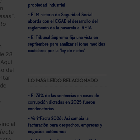
e
propiedad industrial
un
resas”
.
- El Ministerio de Seguridad Social
aborda con el CGAE el desarrollo del
ato
reglamento de la pasarela al RETA
- El Tribunal Supremo fija una vista en
septiembre para analizar si toma medidas
n
cautelares por la 'ley de nietos'
de 28
 Aquí
ño del
ntar
LO MÁS LEÍDO RELACIONADO
 de
- El 73% de las sentencias en casos de
e
corrupción dictadas en 2025 fueron
condenatorias
- Veri*Factu 2026: Así cambia la
incial
facturación para despachos, empresas y
fecta
negocios autónomos
este