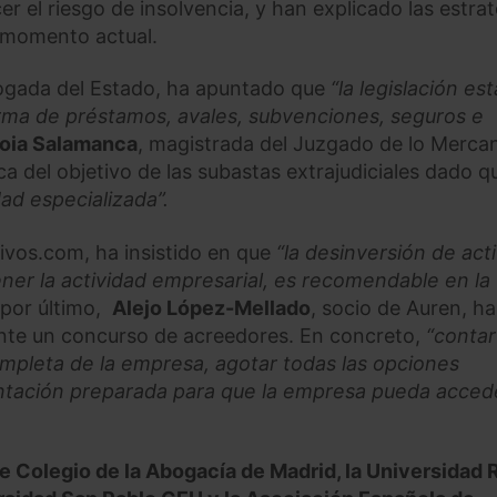
 el riesgo de insolvencia, y han explicado las estrat
l momento actual.
ogada del Estado, ha apuntado que
“la legislación est
ma de préstamos, avales, subvenciones, seguros e
oia Salamanca
, magistrada del Juzgado de lo Mercan
 del objetivo de las subastas extrajudiciales dado q
dad especializada”.
tivos.com, ha insistido en que
“la desinversión de act
er la actividad empresarial, es recomendable en la
 por último,
Alejo López-Mellado
, socio de Auren, ha
nte un concurso de acreedores. En concreto,
“contar
mpleta de la empresa, agotar todas las opciones
ntación preparada para que la empresa pueda acced
re Colegio de la Abogacía de Madrid, la Universidad 