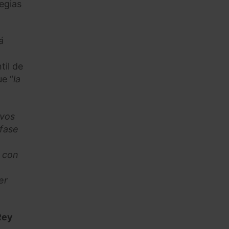
egias
á
til de
ue “
la
ivos
 fase
 con
er
Rey