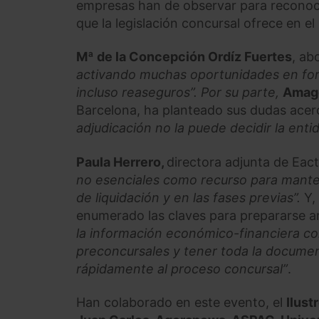
empresas han de observar para reconocer
que la legislación concursal ofrece en e
Mª de la Concepción Ordíz Fuertes
, ab
activando muchas oportunidades en for
incluso reaseguros”. Por su parte,
Amag
Barcelona, ha planteado sus dudas acerca
adjudicación no la puede decidir la enti
Paula Herrero,
directora adjunta de Eac
no esenciales como recurso para manten
de liquidación y en las fases previas”.
Y,
enumerado las claves para prepararse a
la información económico-financiera co
preconcursales y tener toda la docume
rápidamente al proceso concursal”
.
Han colaborado en este evento, el
Ilust