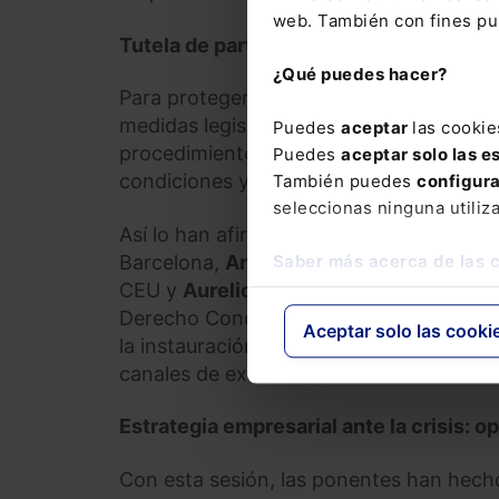
web. También con fines pub
Tutela de particulares y autónomos en 
¿Qué puedes hacer?
Para proteger a los autónomos y a los pa
medidas legislativas extraordinarias, si
Puedes
aceptar
las cookie
procedimientos que impulsen la recuper
Puedes
aceptar solo las e
condiciones y el menor tiempo posible.
También puedes
configur
seleccionas ninguna utiliz
Así lo han afirmado
José María Fernánd
Barcelona,
Ana Belén Campuzano
, cat
Saber más acerca de las 
CEU y
Aurelio Gurrea Chalé
, president
Derecho Concursal; quienes han aludido
Aceptar solo las cooki
la instauración de planes de pago, a la 
canales de exoneración de deuda.
Estrategia empresarial ante la crisis: 
Con esta sesión, las ponentes han hech