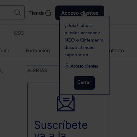
Tienda
Acceso clientes
¡Hola!, ahora
ESG
puedes acceder a
NEO o QMemento
desde el menú
ídico
Formación
Agenda
Contacto
superior en
Acceso clientes
s,
ALERTAS
Cerrar
Suscríbete
ya a la