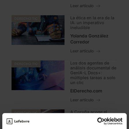
Leer artículo
La ética en la era de la
DERECHO TIC
IA: un imperativo
ineludible
Yolanda González
Corredor
Leer artículo
Los dos agentes de
DERECHO TIC
análisis documental de
GenIA-L Docs+:
múltiples tareas a solo
un clic
ElDerecho.com
Leer artículo
A Coruña acoge el
DERECHO TIC
mayor evento de
privacidad en España
en un momento clave