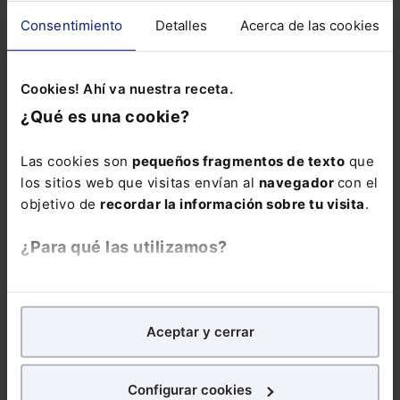
para el sector
Consentimiento
Detalles
Acerca de las cookies
ElDerecho.com
Leer artículo
Cookies! Ahí va nuestra receta.
Moisés Barrio, Letrado
SECTOR JURÍDICO
del Consejo de Estado:
¿Qué es una cookie?
"La IA no es tu
competencia, es tu
asistente"
Las cookies son
pequeños fragmentos de texto
que
los sitios web que visitas envían al
navegador
con el
Sonia Salmerón
objetivo de
recordar la información sobre tu visita
.
Leer artículo
¿Para qué las utilizamos?
José Carlos Erdozain,
DERECHO TIC
Of Counsel de PONS IP:
"Sin una regulación
En Lefebvre utilizamos las cookies con
fines
específica, la IA
amenaza con
analíticos
para tratar de
mejorar tu experiencia
en
desbordar los marcos
Aceptar y cerrar
nuestra página web. También con fines publicitarios,
clásicos de la
para poder mostrarte publicidad y contenidos de tu
propiedad intelectual"
interés.
Sonia Salmerón
Configurar cookies