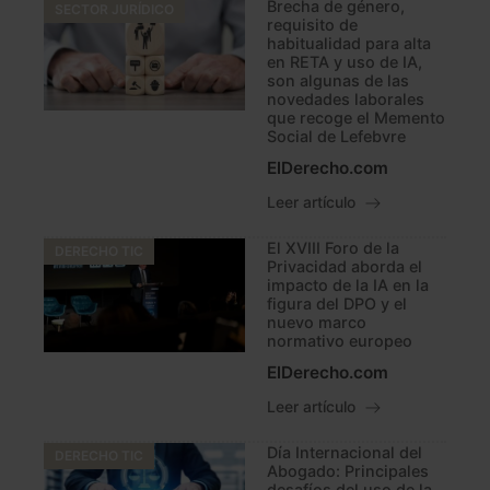
Brecha de género,
SECTOR JURÍDICO
requisito de
habitualidad para alta
en RETA y uso de IA,
son algunas de las
novedades laborales
que recoge el Memento
Social de Lefebvre
ElDerecho.com
Leer artículo
El XVIII Foro de la
DERECHO TIC
Privacidad aborda el
impacto de la IA en la
figura del DPO y el
nuevo marco
normativo europeo
ElDerecho.com
Leer artículo
Día Internacional del
DERECHO TIC
Abogado: Principales
desafíos del uso de la