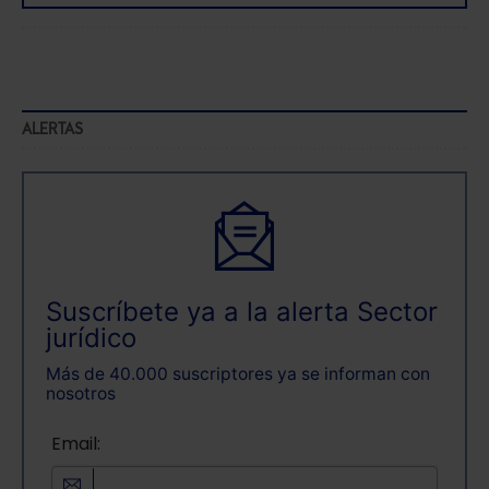
navegador. Si no seleccionas ninguna utilizaremos
las que sean indispensables para la navegación.
Saber más acerca de las cookies
ALERTAS
Suscríbete ya a la alerta Sector
jurídico
Más de 40.000 suscriptores ya se informan con
nosotros
Email: