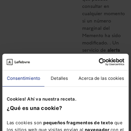
consultar en
cualquier momento
si un número
marginal del
Memento ha sido
modificado. . Un
servicio de
alerta
vía e-mail
con las
novedades que se
vayan produciendo
Consentimiento
Detalles
Acerca de las cookies
cada semana.
El Memento Social
Cookies! Ahí va nuestra receta.
lo tienes disponible
¿Qué es una cookie?
también en el
siguiente
Pack con
un precio especial
Las cookies son
pequeños fragmentos de texto
que
los sitios web que visitas envían al
navegador
con el
para que domines