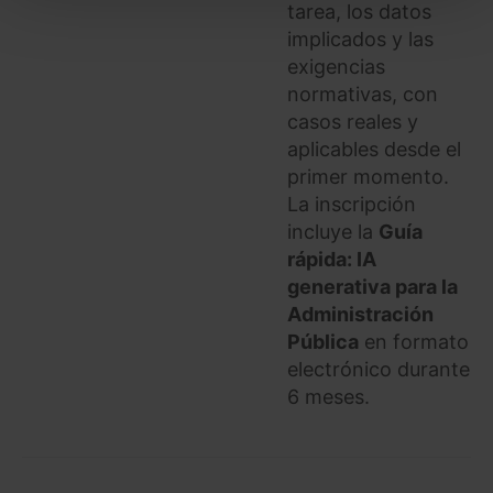
tarea, los datos
También puedes
configurar
las cookies y
implicados y las
seleccionar solo aquellas que quieras permitir en tu
exigencias
navegador. Si no seleccionas ninguna utilizaremos
normativas, con
las que sean indispensables para la navegación.
casos reales y
aplicables desde el
Saber más acerca de las cookies
primer momento.
La inscripción
incluye la
Guía
rápida: IA
generativa para la
Administración
Pública
en formato
electrónico durante
6 meses.