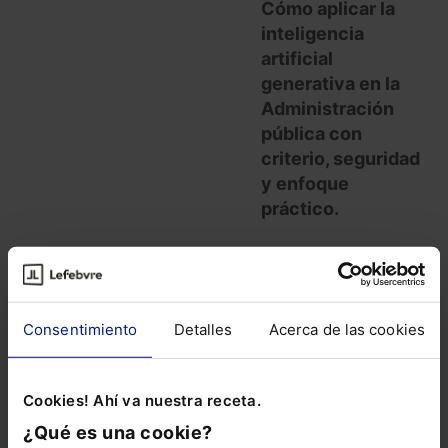
Cómo aplicar la
inteligencia
artificial
generativa en la
Administración
pública con
criterio, seguridad
y enfoque
práctico.
La inteligencia
artificial generativa
ya está entrando
Consentimiento
Detalles
Acerca de las cookies
en la
Administración
pública, pero no
Cookies! Ahí va nuestra receta.
todas las
herramientas
¿Qué es una cookie?