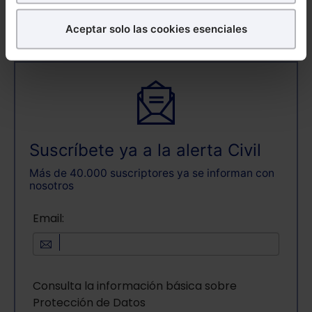
¿Qué puedes hacer?
Aceptar solo las cookies esenciales
ALERTAS
Puedes
aceptar
las cookies para que tu experiencia
en la web sea óptima
Puedes
aceptar solo las esenciales
para denegar
todas las cookies excepto aquellas imprescindibles.
También puedes
configurar
las cookies y
seleccionar solo aquellas que quieras permitir en tu
navegador. Si no seleccionas ninguna utilizaremos
Suscríbete ya a la alerta Civil
las que sean indispensables para la navegación.
Más de 40.000 suscriptores ya se informan con
nosotros
Saber más acerca de las cookies
Email:
Consulta la información básica sobre
Protección de Datos