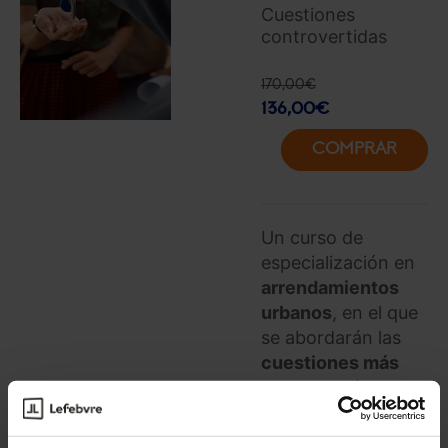
Cuestiones
controvertidas
170,00
€
136,00
€
COMPRAR
Un curso de
especialización en
arrendamientos
urbanos
, en el que
se abordarán las
cuestiones más
controvertidas
que
han originado las
últimas reformas