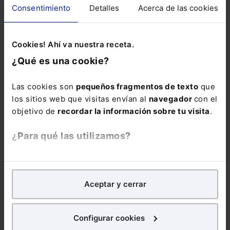
legales en la
Consentimiento
Detalles
Acerca de las cookies
materia y los
últimos
Cookies! Ahí va nuestra receta.
pronunciamientos
a tener en cuenta
¿Qué es una cookie?
de nuestros
tribunales.
Las cookies son
pequeños fragmentos de texto
que
los sitios web que visitas envían al
navegador
con el
objetivo de
recordar la información sobre tu visita
.
¿Para qué las utilizamos?
En Lefebvre utilizamos las cookies con
fines
COMENTARIOS
analíticos
para tratar de
mejorar tu experiencia
en
Aceptar y cerrar
nuestra página web. También con fines publicitarios,
COMENTAR
para poder mostrarte publicidad y contenidos de tu
interés.
Configurar cookies