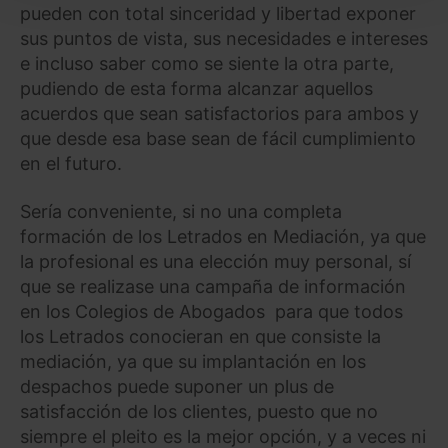
pueden con total sinceridad y libertad exponer
seleccionar solo aquellas que quieras permitir en tu
sus puntos de vista, sus necesidades e intereses
navegador. Si no seleccionas ninguna utilizaremos
e incluso saber como se siente la otra parte,
las que sean indispensables para la navegación.
pudiendo de esta forma alcanzar aquellos
acuerdos que sean satisfactorios para ambos y
Saber más acerca de las cookies
que desde esa base sean de fácil cumplimiento
en el futuro.
Sería conveniente, si no una completa
formación de los Letrados en Mediación, ya que
la profesional es una elección muy personal, sí
que se realizase una campaña de información
en los Colegios de Abogados para que todos
los Letrados conocieran en que consiste la
mediación, ya que su implantación en los
despachos puede suponer un plus de
satisfacción de los clientes, puesto que no
siempre el pleito es la mejor opción, y a veces ni