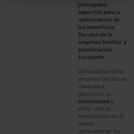
todas las cookies excepto aquellas imprescindibles.
principales
También puedes
configurar
las cookies y
aspectos para la
seleccionar solo aquellas que quieras permitir en tu
optimización de
navegador. Si no seleccionas ninguna utilizaremos
los beneficios
las que sean indispensables para la navegación.
fiscales de la
empresa familiar, y
Saber más acerca de las cookies
planificación
sucesoria.
La fiscalidad de la
empresa familiar es
clave para
garantizar su
continuidad
y
evitar costes
innecesarios en el
relevo
generacional. En