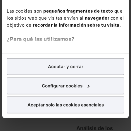
Las cookies son
pequeños fragmentos de texto
que
los sitios web que visitas envían al
navegador
con el
DERECHO FISCAL
objetivo de
recordar la información sobre tu visita
.
Curso Fiscalidad de
la empresa familiar
¿Para qué las utilizamos?
2026: planificación
sucesoria y
En Lefebvre utilizamos las cookies con
fines
protocolo familiar
analíticos
para tratar de
mejorar tu experiencia
en
(3 sesiones
Aceptar y cerrar
nuestra página web. También con fines publicitarios,
webinar)
para poder mostrarte publicidad y contenidos de tu
interés.
320,00
€
Configurar cookies
256,00
€
¿Qué puedes hacer?
COMPRAR
Aceptar solo las cookies esenciales
Puedes
aceptar
las cookies para que tu experiencia
en la web sea óptima
Puedes
aceptar solo las esenciales
para denegar
Análisis de los