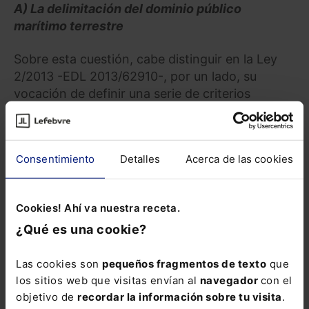
A) La delimitación del dominio público
marítimo terrestre
Sobre esta cuestión, cabe distinguir en la Ley
2/2013 -EDL 2013/62910-, por un lado, su
vocación de definir una serie de criterios
tendentes a facilitar la concreción y posterior
delimitación del ámbito del dominio público
marítimo-terrestre y, por otro lado, la directa
Consentimiento
Detalles
Acerca de las cookies
exclusión de determinadas áreas del dominio
público marítimo terrestre.
Cookies! Ahí va nuestra receta.
Criterios de clarificación
¿Qué es una cookie?
Con el objetivo de facilitar la fijación del límite
de la zona marítimo terrestre, el nuevo artículo
Las cookies son
pequeños fragmentos de texto
que
3.1 a) -EDL 1988/12636- confía al Reglamento la
los sitios web que visitas envían al
navegador
con el
concreción de los criterios técnicos que
objetivo de
recordar la información sobre tu visita
.