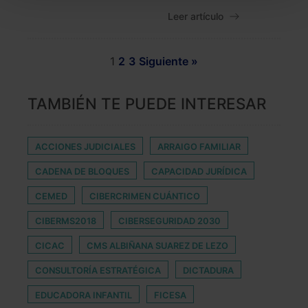
También puedes
configurar
las cookies y
Leer artículo
seleccionar solo aquellas que quieras permitir en tu
navegador. Si no seleccionas ninguna utilizaremos
las que sean indispensables para la navegación.
1
2
3
Siguiente »
Saber más acerca de las cookies
TAMBIÉN TE PUEDE INTERESAR
ACCIONES JUDICIALES
ARRAIGO FAMILIAR
CADENA DE BLOQUES
CAPACIDAD JURÍDICA
CEMED
CIBERCRIMEN CUÁNTICO
CIBERMS2018
CIBERSEGURIDAD 2030
CICAC
CMS ALBIÑANA SUAREZ DE LEZO
CONSULTORÍA ESTRATÉGICA
DICTADURA
EDUCADORA INFANTIL
FICESA