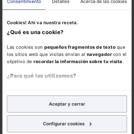
acuerdos del CEE deberán adaptarse para
Consentimiento
Detalles
Acerca de las cookies
cumplir con la nueva normativa.
Cookies! Ahí va nuestra receta.
¿Qué es una cookie?
DERECHO LABORAL
Memento Social
Las cookies son
pequeños fragmentos de texto
que
2026
los sitios web que visitas envían al
navegador
con el
objetivo de
recordar la información sobre tu visita
.
186,00
€
176,70
€
¿Para qué las utilizamos?
COMPRAR
En Lefebvre utilizamos las cookies con
fines
analíticos
para tratar de
mejorar tu experiencia
en
Aceptar y cerrar
nuestra página web. También con fines publicitarios,
para poder mostrarte publicidad y contenidos de tu
La obra mejor
interés.
valorada en el
Configurar cookies
ámbito jurídico,
¿Qué puedes hacer?