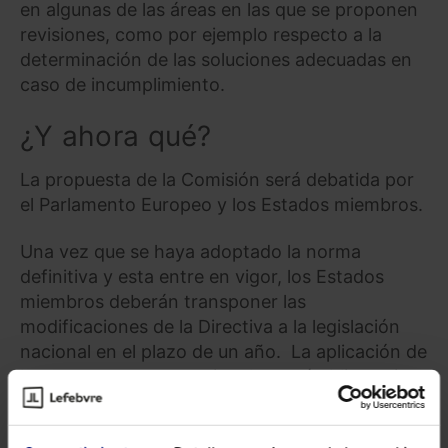
en algunas de las áreas en las que se proponen
revisiones, como por ejemplo respecto a la
determinación de las soluciones adecuadas en
caso de incumplimiento.
¿Y ahora qué?
La propuesta de la Comisión será debatida por
el Parlamento Europeo y los Estados miembros.
Una vez que se haya adoptado la norma
definitiva y esta entre en vigor, los Estados
miembros deberán transponer las
modificaciones de la Directiva a la legislación
nacional en el plazo de un año. La aplicación de
las nuevas normas nacionales será obligatoria
dos años después. A partir del inicio del
periodo de aplazamiento de dos años, los