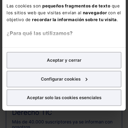
COMENTARIOS
Las cookies son
pequeños fragmentos de texto
que
los sitios web que visitas envían al
navegador
con el
COMENTAR
objetivo de
recordar la información sobre tu visita
.
¿Para qué las utilizamos?
En Lefebvre utilizamos las cookies con
fines
analíticos
para tratar de
mejorar tu experiencia
en
ALERTAS
Aceptar y cerrar
nuestra página web. También con fines publicitarios,
para poder mostrarte publicidad y contenidos de tu
interés.
Configurar cookies
¿Qué puedes hacer?
Aceptar solo las cookies esenciales
Puedes
aceptar
las cookies para que tu experiencia
Suscríbete ya a la alerta
en la web sea óptima
Derecho TIC
Puedes
aceptar solo las esenciales
para denegar
Más de 40.000 suscriptores ya se informan con
todas las cookies excepto aquellas imprescindibles.
nosotros