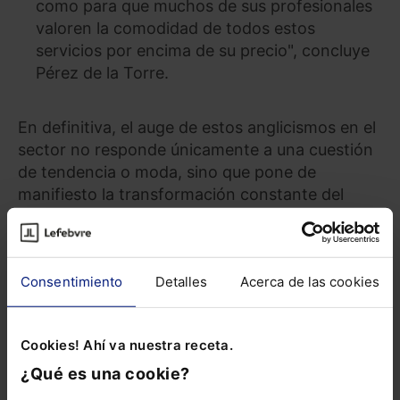
como para que muchos de sus profesionales
valoren la comodidad de todos estos
servicios por encima de su precio", concluye
Pérez de la Torre.
En definitiva, el auge de estos anglicismos en el
sector no responde únicamente a una cuestión
de tendencia o moda, sino que pone de
manifiesto la transformación constante del
mercado inmobiliario y la necesidad de
adaptarse a un comprador cada vez más
informado y exigente.
Consentimiento
Detalles
Acerca de las cookies
Fuente de la noticia Comunicae.
Cookies! Ahí va nuestra receta.
¿Qué es una cookie?