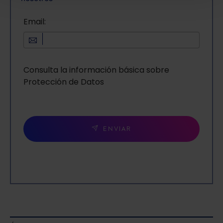
También puedes
configurar
las cookies y
seleccionar solo aquellas que quieras permitir en tu
Email:
navegador. Si no seleccionas ninguna utilizaremos
las que sean indispensables para la navegación.
Saber más acerca de las cookies
Consulta la información básica sobre
Protección de Datos
ENVIAR