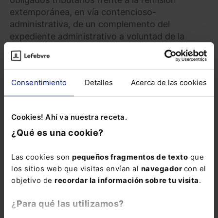
extemporánea, en vía contencioso-
administrativa, de un complemento del
expediente administrativo a voluntad de la
propia Administración, pues, de permitirse la
aportación tardía de elementos probatorios que
debieron incluirse oportunamente en el
Consentimiento
Detalles
Acerca de las cookies
expediente, se podría generar una situación de
indefensión de los administrados, alterando el
equilibrio procesal que la normativa intenta
Cookies! Ahí va nuestra receta.
preservar.
¿Qué es una cookie?
En definitiva, el respeto a este plazo preclusivo
para la remisión del expediente administrativo
Las cookies son
pequeños fragmentos de texto
que
los sitios web que visitas envían al
navegador
con el
es esencial para que se ejerza adecuadamente
objetivo de
recordar la información sobre tu visita
.
el derecho de defensa y para no romper la
igualdad de armas procesales en sede
¿Para qué las utilizamos?
económico-administrativa. Una interpretación
distinta sería contraria a las más mínimas