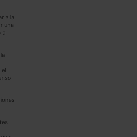
r a la
or una
o a
la
 el
canso
ciones
tes