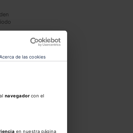
iden
riodo
re
 una
Acerca de las cookies
las ya
r
o, de
 al
navegador
con el
 de
ontra
riencia
en nuestra página