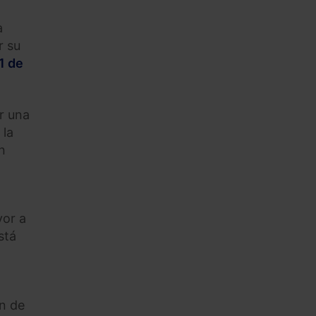
a
r su
1 de
r una
 la
n
yor a
stá
ón de