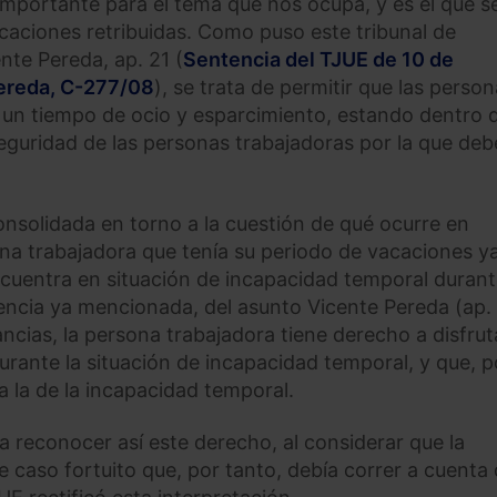
mportante para el tema que nos ocupa, y es el que s
vacaciones retribuidas. Como puso este tribunal de
nte Pereda, ap. 21 (
Sentencia del TJUE de 10 de
ereda, C-277/08
), se trata de permitir que las perso
un tiempo de ocio y esparcimiento, estando dentro d
 seguridad de las personas trabajadoras por la que deb
onsolidada en torno a la cuestión de qué ocurre en
na trabajadora que tenía su periodo de vacaciones y
encuentra en situación de incapacidad temporal duran
encia ya mencionada, del asunto Vicente Pereda (ap. 
ancias, la persona trabajadora tiene derecho a disfrut
rante la situación de incapacidad temporal, y que, p
a la de la incapacidad temporal.
a reconocer así este derecho, al considerar que la
caso fortuito que, por tanto, debía correr a cuenta 