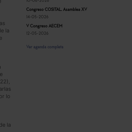
e
10-06-2026
Congreso COSITAL. Asamblea XV
14-05-2026
nas
V Congreso AECEM
e la
12-05-2026
e
Ver agenda completa
a
te
22),
arlas
or lo
de la