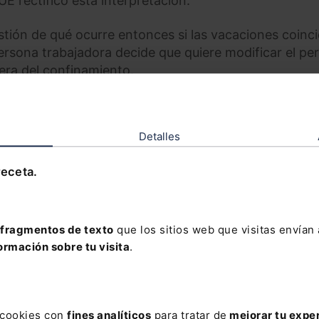
E rectificó esta interpretación.
estión de qué ocurre entonces si las vacaciones coinc
ersona trabajadora decide que quiere modificar el pe
uera del confinamiento.
ue el derecho a vacaciones es siempre un pacto ent
e su disfrute ni su imposición unilateral por parte de
Detalles
 tampoco debería caber la modificación unilateral de 
receta.
ante la solicitud del cambio por parte de la persona
 vacaciones ya acordados, la respuesta del empleado
ación previa vacacional (haya sido a través de conveni
fragmentos de texto
que los sitios web que visitas envían
 y aun entendiendo la lógica de la petición, el hecho
ormación sobre tu visita
.
de alarma y su consecuente confinamiento habría de
r que afecta no solo a la persona trabajadora, sino
resulta evidente por qué la ausencia de libertad de
debe interpretarse únicamente en su beneficio y en c
s cookies con
fines analíticos
para tratar de
mejorar tu expe