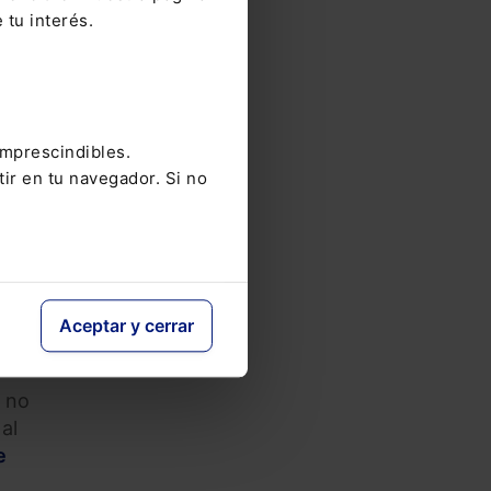
 tu interés.
y de
ión
imprescindibles.
tir en tu navegador. Si no
a una
l
 el
Aceptar y cerrar
el
, no
al
e