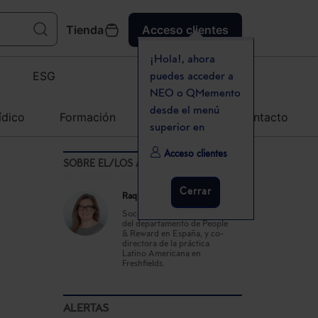
Tienda
Acceso clientes
¡Hola!, ahora
ESG
puedes acceder a
NEO o QMemento
desde el menú
ídico
Formación
Agenda
Contacto
superior en
Acceso clientes
SOBRE EL/LOS AUTOR(ES)
Cerrar
Raquel Flórez Escobar
Socia de Forelab y Socia
del departamento de People
& Reward en España, y co-
directora de la práctica
Latino Americana en
Freshfields.
ALERTAS