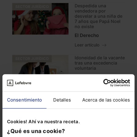
Despedida una
SECTOR JURÍDICO
vendedora por
desvelar a una niña de
7 años que Papá Noel
no existe
El Derecho
Leer artículo
Idoneidad de la vacante
SECTOR JURÍDICO
tras una excedencia
voluntaria
El Derecho
Leer artículo
La ejecución de las
Consentimiento
Detalles
Acerca de las cookies
SECTOR JURÍDICO
sentencias de despido
colectivo: criterios
legales y
jurisprudenciales
Cookies! Ahí va nuestra receta.
José María Goerlich
¿Qué es una cookie?