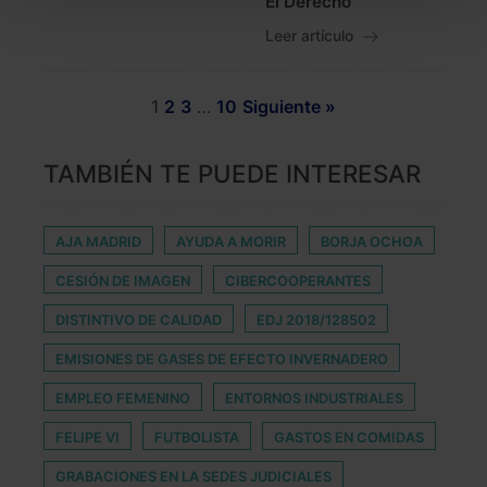
El Derecho
También puedes
configurar
las cookies y
Leer artículo
seleccionar solo aquellas que quieras permitir en tu
navegador. Si no seleccionas ninguna utilizaremos
las que sean indispensables para la navegación.
1
2
3
…
10
Siguiente »
Saber más acerca de las cookies
TAMBIÉN TE PUEDE INTERESAR
AJA MADRID
AYUDA A MORIR
BORJA OCHOA
CESIÓN DE IMAGEN
CIBERCOOPERANTES
DISTINTIVO DE CALIDAD
EDJ 2018/128502
EMISIONES DE GASES DE EFECTO INVERNADERO
EMPLEO FEMENINO
ENTORNOS INDUSTRIALES
FELIPE VI
FUTBOLISTA
GASTOS EN COMIDAS
GRABACIONES EN LA SEDES JUDICIALES