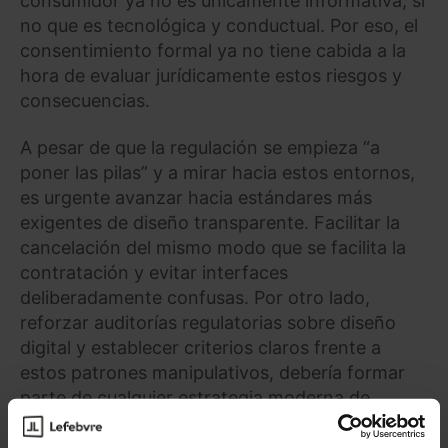
consumidor ya no es únicamente informativa, si
no que es tecnológica y conductual. Por eso, el
consentimiento formal ya no tiene cabida a la
hora de evaluar jurídicamente estos riesgos y
consecuencias.
A pesar de que la regulación se empieza “a
poner las pilas” y a mirar hacia estos entornos,
es urgente avanzar hacia estándares más
exigentes de diseño transparente. Facilitar la
cancelación del mismo modo que se facilita la
contratación y evitar interfaces
deliberadamente confusas. Por otro lado,
reforzar auditorías regulatorias sobre diseño
digital y establecer criterios claros frente a
estos patrones manipulativos, debería formar
parte de cualquier estrategia moderna de
protección al consumidor. La propia Comisión
Europea ha insistido en la necesidad de avanzar