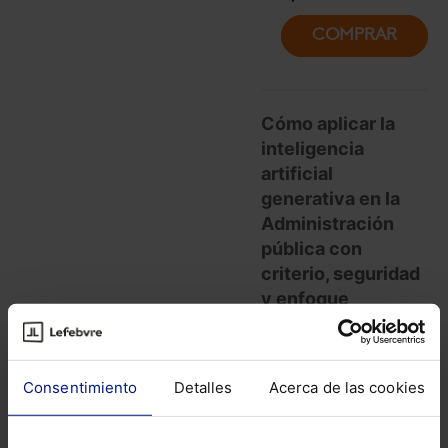
COMPRAR
Cómo aplicar la
inteligencia
artificial
generativa en la
Administración
pública con
criterio, seguridad
y enfoque
práctico.
La inteligencia
Consentimiento
Detalles
Acerca de las cookies
artificial generativa
ya está entrando
en la