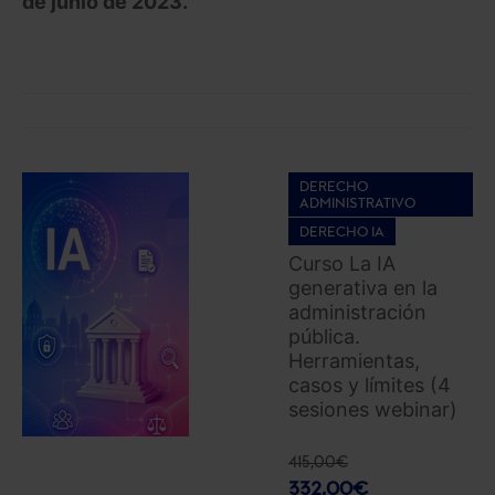
de junio de 2023.
DERECHO
ADMINISTRATIVO
DERECHO IA
Curso La IA
generativa en la
administración
pública.
Herramientas,
casos y límites (4
sesiones webinar)
415,00
€
332,00
€