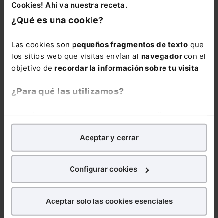
Cookies! Ahí va nuestra receta.
Administración
¿Qué es una cookie?
pública, pero no
todas las
Las cookies son
pequeños fragmentos de texto
que
herramientas
los sitios web que visitas envían al
navegador
con el
sirven para lo
objetivo de
recordar la información sobre tu visita
.
mismo ni pueden
utilizarse sin
¿Para qué las utilizamos?
criterio. Un uso
inadecuado puede
En Lefebvre utilizamos las cookies con
fines
generar
errores,
analíticos
para tratar de
mejorar tu experiencia
en
riesgos jurídicos o
Aceptar y cerrar
nuestra página web. También con fines publicitarios,
problemas de
para poder mostrarte publicidad y contenidos de tu
seguridad de la
interés.
información
. En
Configurar cookies
este curso
¿Qué puedes hacer?
aprenderás, de
Aceptar solo las cookies esenciales
forma práctica,
Puedes
aceptar
las cookies para que tu experiencia
cómo seleccionar,