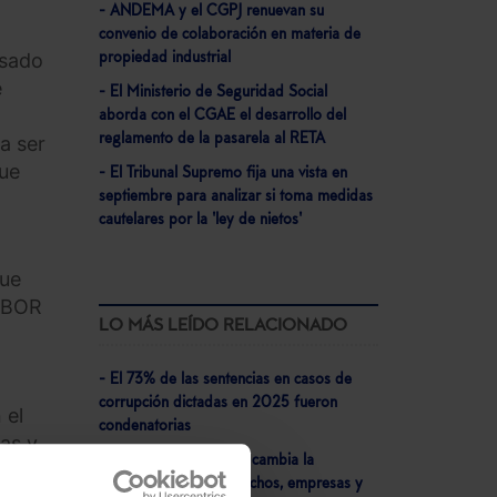
- ANDEMA y el CGPJ renuevan su
convenio de colaboración en materia de
esado
propiedad industrial
e
- El Ministerio de Seguridad Social
aborda con el CGAE el desarrollo del
reglamento de la pasarela al RETA
a ser
que
- El Tribunal Supremo fija una vista en
septiembre para analizar si toma medidas
cautelares por la 'ley de nietos'
que
MIBOR
LO MÁS LEÍDO RELACIONADO
- El 73% de las sentencias en casos de
corrupción dictadas en 2025 fueron
 el
condenatorias
mas y
- Veri*Factu 2026: Así cambia la
facturación para despachos, empresas y