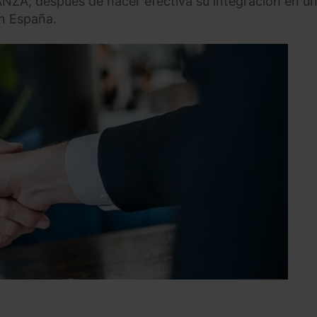
NZA, después de hacer efectiva su integración en u
en España.