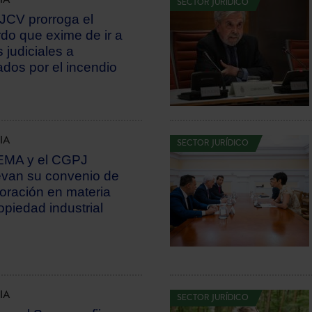
SECTOR JURÍDICO
JCV prorroga el
do que exime de ir a
 judiciales a
ados por el incendio
IA
SECTOR JURÍDICO
MA y el CGPJ
van su convenio de
oración en materia
opiedad industrial
IA
SECTOR JURÍDICO