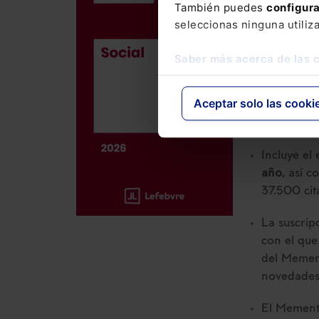
También puedes
configur
seleccionas ninguna utiliz
186,00
€
176,70
€
Saber más acerca de las 
Aceptar solo las cooki
La obra me
laboral y 
Incluye el
año
, así 
37.500 cit
La suscrip
con el que
del Mement
novedades
El Memento