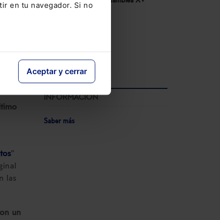
Congreso COSITAL. Asamblea XV
tir en tu navegador. Si no
14-05-2026
V Congreso AECEM
12-05-2026
Ver agenda completa
Aceptar y cerrar
INFORMACIÓN
ltimo
Saber más
tos
”
ginal
 las
con un