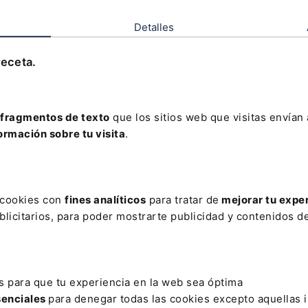
ito para la firma. Este paso estratégico nos permite l
Detalles
rzar nuestras capacidades para continuar con la
 alta calidad. La integración de Mibor Asesores nos 
receta.
o empresarial sólido y un equipo con gran experienc
 propuesta de valor”, ha expresado
Víctor Torrico, di
fragmentos de texto
que los sitios web que visitas envían
ormación sobre tu visita
.
e expansión y diversificación de Afianza, una compañ
a en servicios profesionales integrales para todo tip
nales entre abogados, asesores fiscales y financier
mpresas, que gestionan una cartera de más de 10.000
s cookies con
fines analíticos
para tratar de
mejorar tu expe
acturación de 83,2 millones de euros en 2025, lo que
licitarios, para poder mostrarte publicidad y contenidos de
al año anterior.
s para que tu experiencia en la web sea óptima
ORAL
senciales
para denegar todas las cookies excepto aquellas 
cial 2026