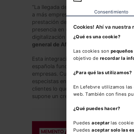
“La llegada de Afianza a Navarra es un h
Consentimiento
a más empresas en la zona norte y refo
prestación de servicios profesionales de
Cookies! Ahí va nuestra 
presencia en una comunidad con un tejid
digitalización que complementa nuestra
¿Qué es una cookie?
general de Afianza
.
Las cookies son
pequeños 
objetivo de
recordar la inf
Esta integración forma parte del plan d
española fundada en 2002 y especializad
¿Para qué las utilizamos?
empresas. Cuenta con más 1.200 profesio
especistas en todas las ramas de las e
En Lefebvre utilizamos la
clientes lo que ha valido alcanzar una f
web. También con fines pub
supone un crecimiento del 53% respecto 
¿Qué puedes hacer?
Puedes
aceptar
las cookie
DERECHO LAB
Puedes
aceptar solo las e
Memento So