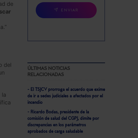
dad de
scar
ENVIAR
a.”
o del
ÚLTIMAS NOTICIAS
un
RELACIONADAS
- El TSJCV prorroga el acuerdo que exime
 la
de ir a sedes judiciales a afectados por el
ífica
incendio
- Ricardo Bodas, presidente de la
comisión de salud del CGPJ, dimite por
discrepancias en los parámetros
aprobados de carga saludable