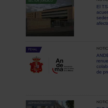
SECTOR JURÍDICO
El TS
acuer
sedes
afect
NOTIC
PENAL
ANDE
renue
colab
de pr
NOTIC
ADMINISTRATIVO