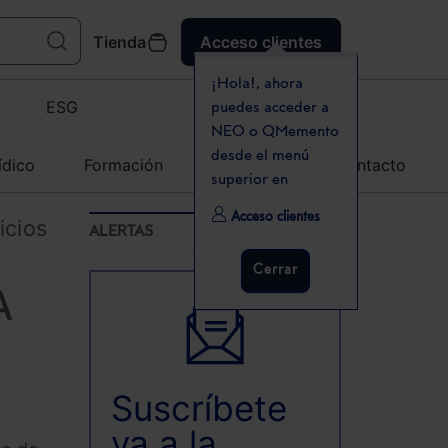
Tienda
Acceso clientes
¡Hola!, ahora
ESG
puedes acceder a
NEO o QMemento
desde el menú
ídico
Formación
Agenda
Contacto
superior en
Acceso clientes
icios
ALERTAS
Cerrar
A
Suscríbete
ya a la