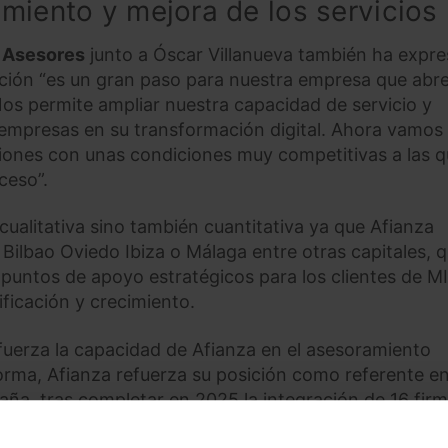
miento y mejora de los servicios
R Asesores
junto a Óscar Villanueva también ha expr
ación “es un gran paso para nuestra empresa que abr
os permite ampliar nuestra capacidad de servicio y
empresas en su transformación digital. Ahora vamos 
iones con unas condiciones muy competitivas a las 
ceso”.
ualitativa sino también cuantitativa ya que Afianza
Bilbao Oviedo Ibiza o Málaga entre otras capitales, 
 puntos de apoyo estratégicos para los clientes de 
ficación y crecimiento.
uerza la capacidad de Afianza en el asesoramiento
 forma, Afianza refuerza su posición como referente en
aña, tras completar en 2025 la integración de 16 fir
n las principales capitales españolas.