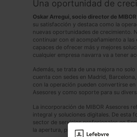
Una oportunidad de creci
Oskar Arregui, socio director de MIBO
su satisfacción y destaca como la oper
nuevas oportunidades de crecimiento. N
continuar con el acompañamiento a las 
capaces de ofrecer más y mejores soluc
cualquier empresa navarra va a tener ac
Además, se trata de una mejora no solo c
cuenta con sedes en Madrid, Barcelona, 
con la operación pueden convertirse en
Asesores y como soporte para su diversi
La incorporación de MIBOR Asesores ref
integral y soluciones digitales. De esta
sector de servicios profesionales en Esp
la apertura, próximamente, de oficinas e