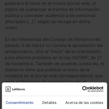
publicará el texto en el mismo portal web, al
objeto de sustanciar el trámite de información
pública o conceder audiencia a las personas
afectadas (...)", según se recoge en dicha
orden.
En las referencias del Consejo de Ministros del
pasado 3 de marzo no consta la aprobación del
anteproyecto, sino el "inicio" de su tramitación,
a los efectos previstos en la Ley 50/1997, de 27
de noviembre. También de acuerdo a esta ley, el
Gobierno tiene que publicar el texto de la
iniciativa en el portal web correspondiente, que
sería el Ministerio de Igualdad por ser el
impulsor.
"Sin perjuicio de la consulta previa a la
Consentimiento
Detalles
Acerca de las cookies
redacción del texto de la iniciativa, cuando la