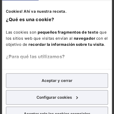
norma afecte a los derechos e intereses
legítimos de las personas, el centro directivo
Cookies! Ahí va nuestra receta.
competente publicará el texto en el portal web
¿Qué es una cookie?
correspondiente, con el objeto de dar audiencia
a los ciudadanos afectados y obtener cuantas
Las cookies son
pequeños fragmentos de texto
que
aportaciones adicionales puedan hacerse por
los sitios web que visitas envían al
navegador
con el
otras personas o entidades", señala.
objetivo de
recordar la información sobre tu visita
.
¿Para qué las utilizamos?
COMENTARIOS
En Lefebvre utilizamos las cookies con
fines
analíticos
para tratar de
mejorar tu experiencia
en
Aceptar y cerrar
nuestra página web. También con fines publicitarios,
COMENTAR
para poder mostrarte publicidad y contenidos de tu
interés.
Configurar cookies
¿Qué puedes hacer?
Aceptar solo las cookies esenciales