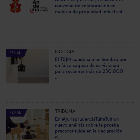
ANDEMA y el CGPJ renuevan su
convenio de colaboración en
materia de propiedad industrial
NOTICIA
PENAL
El TSJM condena a un hombre por
un falso saqueo de su vivienda
para reclamar más de 250.000
...
TRIBUNA
PENAL
En #JurisprudenciaTuitaTuit un
nuevo análisis sobre la prueba
preconstituida en la declaración
d...