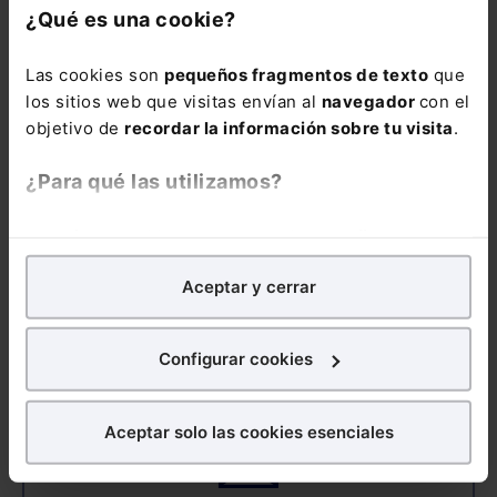
¿Qué es una cookie?
Las cookies son
pequeños fragmentos de texto
que
los sitios web que visitas envían al
navegador
con el
objetivo de
recordar la información sobre tu visita
.
COMENTARIOS
¿Para qué las utilizamos?
COMENTAR
En Lefebvre utilizamos las cookies con
fines
analíticos
para tratar de
mejorar tu experiencia
en
Aceptar y cerrar
nuestra página web. También con fines publicitarios,
para poder mostrarte publicidad y contenidos de tu
interés.
ALERTAS
Configurar cookies
¿Qué puedes hacer?
Aceptar solo las cookies esenciales
Puedes
aceptar
las cookies para que tu experiencia
en la web sea óptima