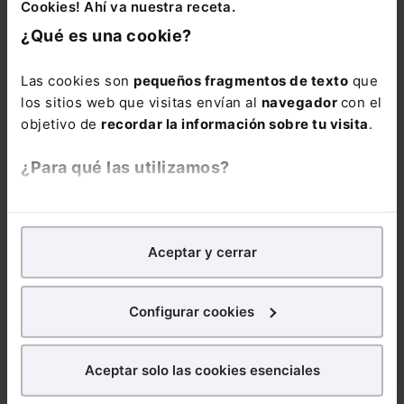
Cookies! Ahí va nuestra receta.
¿Qué es una cookie?
Las cookies son
pequeños fragmentos de texto
que
los sitios web que visitas envían al
navegador
con el
COMENTARIOS
objetivo de
recordar la información sobre tu visita
.
¿Para qué las utilizamos?
COMENTAR
En Lefebvre utilizamos las cookies con
fines
analíticos
para tratar de
mejorar tu experiencia
en
Aceptar y cerrar
nuestra página web. También con fines publicitarios,
para poder mostrarte publicidad y contenidos de tu
interés.
ALERTAS
Configurar cookies
¿Qué puedes hacer?
Aceptar solo las cookies esenciales
Puedes
aceptar
las cookies para que tu experiencia