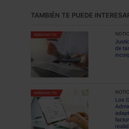
TAMBIÉN TE PUEDE INTERESA
NOTIC
DERECHO TIC
Justi
de ta
incor
NOTIC
DERECHO TIC
Los G
Admin
adapt
factur
realid