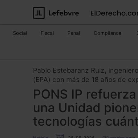
Social
Fiscal
Penal
Compliance
Pablo Estebaranz Ruiz, ingenier
(EPA) con más de 18 años de expe
PONS IP refuerza
una Unidad pioner
tecnologías cuán
Noticia
26-05-2026
ElDerecho.com