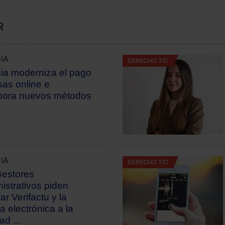
R
IA
DERECHO TIC
cia moderniza el pago
sas online e
pora nuevos métodos
IA
DERECHO TIC
estores
istrativos piden
ar Verifactu y la
a electrónica a la
ad ...