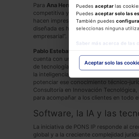
Para
Ana Herrera,
directora de Patentes
Puedes
aceptar
las cookie
competitiva y el fuerte incremento de s
Puedes
aceptar solo las e
hacen imprescindible contar con equipos
También puedes
configur
diseñada es hoy un factor crítico para c
seleccionas ninguna utiliz
empresarial”.
Saber más acerca de las 
Pablo Estebaranz
, responsable de la n
cuenta con un equipo altamente especial
Aceptar solo las cooki
de tecnologías complejas, lo que nos sit
la inteligencia artificial y las tecnolo
potenciar ese conocimiento técnico‑jurí
Consultoría en Innovación Tecnológica,
para acompañar a los clientes en todo el
Software, la IA y las tec
La iniciativa de PONS IP responde al cre
global y a la creciente complejidad jurí