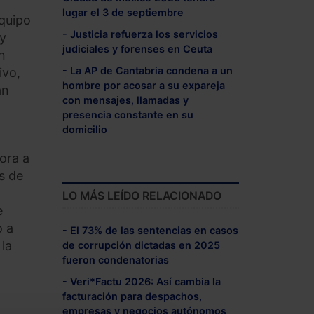
lugar el 3 de septiembre
equipo
- Justicia refuerza los servicios
 y
judiciales y forenses en Ceuta
n
- La AP de Cantabria condena a un
ivo,
hombre por acosar a su expareja
an
con mensajes, llamadas y
presencia constante en su
domicilio
pora a
s de
LO MÁS LEÍDO RELACIONADO
e
o a
- El 73% de las sentencias en casos
 la
de corrupción dictadas en 2025
fueron condenatorias
- Veri*Factu 2026: Así cambia la
facturación para despachos,
empresas y negocios autónomos