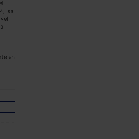
el
4, las
ivel
 a
nte en