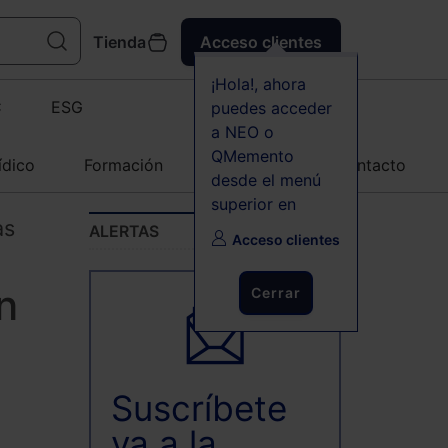
Tienda
Acceso clientes
¡Hola!, ahora
C
ESG
puedes acceder
a NEO o
QMemento
ídico
Formación
Agenda
Contacto
desde el menú
superior en
as
ALERTAS
Acceso clientes
n
Cerrar
Suscríbete
ya a la