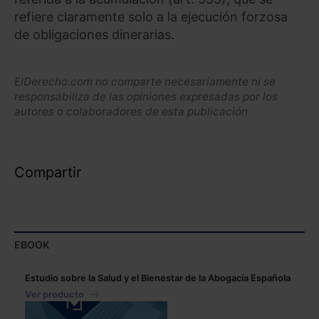
seleccionar solo aquellas que quieras permitir en tu
refiere claramente solo a la ejecución forzosa
navegador. Si no seleccionas ninguna utilizaremos
de obligaciones dinerarias.
las que sean indispensables para la navegación.
Saber más acerca de las cookies
ElDerecho.com no comparte necesariamente ni se
responsabiliza de las opiniones expresadas por los
autores o colaboradores de esta publicación
Compartir
EBOOK
Estudio sobre la Salud y el Bienestar de la Abogacía Española
Ver producto