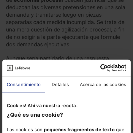
deduzcan las diversas pretensiones en una sola
demanda y tramitarse luego en piezas
separadas cada medida incumplida. Se trata de
una mera cuestión de agilización procesal, a fin
de no exigir a la parte ejecutante que formule
dos demandas ejecutivas.
Aunque sería partidario de una respuesta
negativa,
NIÑEROLA GIMENEZ
señala que,
presentada la demanda de ejecución, en vez de
inadmitirla, el LAJ abra directamente las dos
Consentimiento
Detalles
Acerca de las cookies
piezas de ejecución, para tramitar de forma
separada la demanda ejecutiva dineraria de la
no dineraria. Igual que
SOTO SOLA
, que aboga
Cookies! Ahí va nuestra receta.
por requerir desde el inicio al ejecutante a que
¿Qué es una cookie?
opte en ese proceso por una de tales
pretensiones y deduzca nueva demanda o inste
Las cookies son
pequeños fragmentos de texto
que
deducción de testimonio para la apertura de