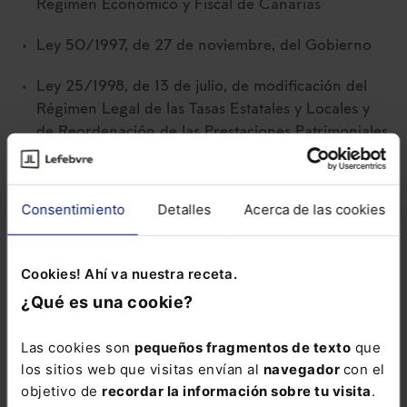
Régimen Económico y Fiscal de Canarias
Ley 50/1997, de 27 de noviembre, del Gobierno
Ley 25/1998, de 13 de julio, de modificación del
Régimen Legal de las Tasas Estatales y Locales y
de Reordenación de las Prestaciones Patrimoniales
de Carácter Público
Ley 24/2001, de 27 de diciembre, de Medidas
Consentimiento
Detalles
Acerca de las cookies
Fiscales, Administrativas y del Orden Social
Texto refundido de la Ley de Regulación de los
Cookies! Ahí va nuestra receta.
Planes y Fondos de Pensiones, aprobado por Real
¿Qué es una cookie?
Decreto Legislativo 1/2002, de 29 de noviembre;
de la Ley 33/2003, de 3 de noviembre, del
Las cookies son
pequeños fragmentos de texto
que
Patrimonio de las Administraciones Públicas
los sitios web que visitas envían al
navegador
con el
objetivo de
recordar la información sobre tu visita
.
Ley 38/2003, de 17 de noviembre, General de