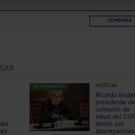
COMENTAR
ESAR
NOTICIA
SECTOR JURÍDICO
Ricardo Boda
presidente de
comisión de
a
salud del CGP
ales
dimite por
por
discrepancias