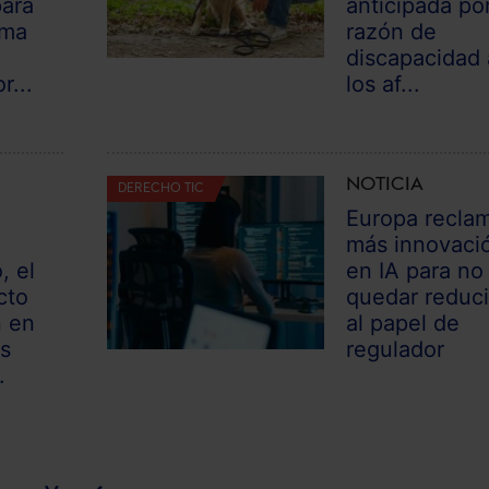
para
anticipada po
oma
razón de
discapacidad 
r...
los af...
NOTICIA
DERECHO TIC
Europa recla
más innovaci
, el
en IA para no
cto
quedar reduc
n en
al papel de
s
regulador
.