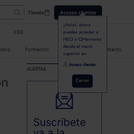
Tienda
Acceso clientes
¡Hola!, ahora
ESG
puedes acceder a
NEO o QMemento
desde el menú
ídico
Formación
Agenda
Contacto
superior en
Acceso clientes
ALERTAS
on
Cerrar
Suscríbete
ya a la