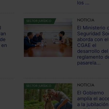
los ...
NOTICIA
SECTOR JURÍDICO
l
El Ministerio 
van
Seguridad Soc
 de
aborda con el
 en
CGAE el
desarrollo del
reglamento de
pasarela...
NOTICIA
SECTOR JURÍDICO
El Gobierno
amplía el acc
a la jubilación