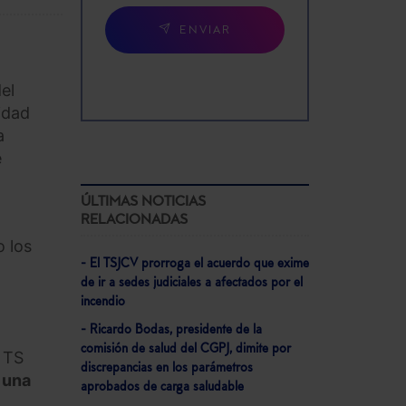
ENVIAR
el
sidad
a
e
ÚLTIMAS NOTICIAS
RELACIONADAS
o los
- El TSJCV prorroga el acuerdo que exime
de ir a sedes judiciales a afectados por el
incendio
- Ricardo Bodas, presidente de la
comisión de salud del CGPJ, dimite por
 TS
discrepancias en los parámetros
 una
aprobados de carga saludable