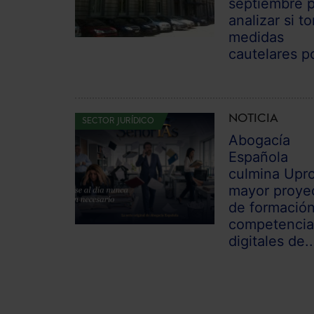
septiembre 
analizar si t
medidas
cautelares po
NOTICIA
SECTOR JURÍDICO
Abogacía
Española
culmina Upro
mayor proye
de formació
competencia
digitales de..