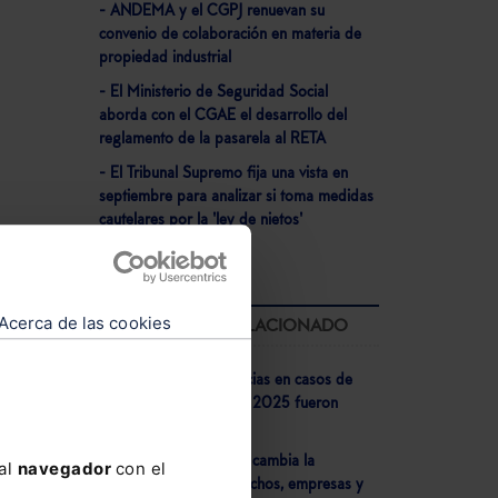
- ANDEMA y el CGPJ renuevan su
convenio de colaboración en materia de
propiedad industrial
- El Ministerio de Seguridad Social
aborda con el CGAE el desarrollo del
reglamento de la pasarela al RETA
- El Tribunal Supremo fija una vista en
septiembre para analizar si toma medidas
cautelares por la 'ley de nietos'
Acerca de las cookies
LO MÁS LEÍDO RELACIONADO
- El 73% de las sentencias en casos de
corrupción dictadas en 2025 fueron
condenatorias
- Veri*Factu 2026: Así cambia la
 al
navegador
con el
facturación para despachos, empresas y