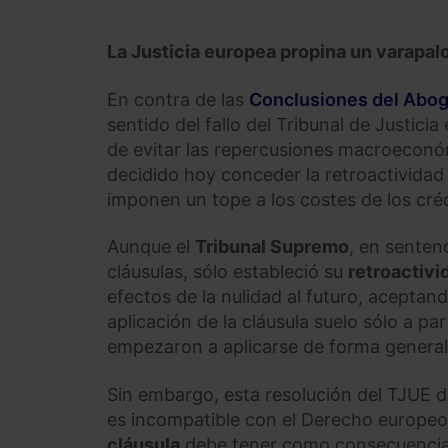
La Justicia europea propina un varapalo
En contra de las
Conclusiones del Aboga
sentido del fallo del Tribunal de Justicia
de evitar las repercusiones macroeconóm
decidido hoy conceder la retroactividad 
imponen un tope a los costes de los créd
Aunque el
Tribunal Supremo
, en senten
cláusulas, sólo estableció su
retroactivi
efectos de la nulidad al futuro, aceptand
aplicación de la cláusula suelo sólo a p
empezaron a aplicarse de forma generali
Sin embargo, esta resolución del TJUE d
es incompatible con el Derecho europeo.
cláusula
debe tener como consecuencia el