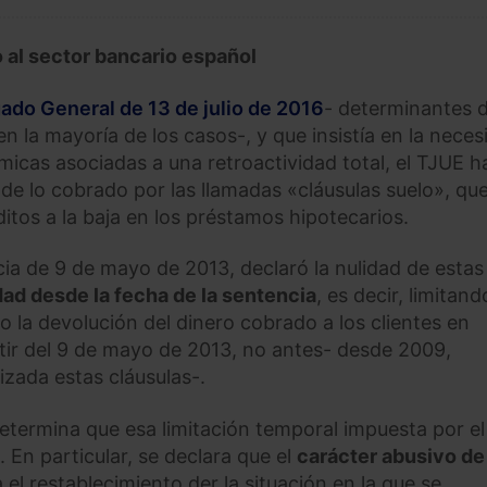
 al sector bancario español
do General de 13 de julio de 2016
- determinantes d
 en la mayoría de los casos-, y que insistía en la nece
icas asociadas a una retroactividad total, el TJUE h
de lo cobrado por las llamadas «cláusulas suelo», qu
itos a la baja en los préstamos hipotecarios.
cia de 9 de mayo de 2013, declaró la nulidad de estas
dad desde la fecha de la sentencia
, es decir, limitand
o la devolución del dinero cobrado a los clientes en
artir del 9 de mayo de 2013, no antes- desde 2009,
zada estas cláusulas-.
etermina que esa limitación temporal impuesta por el
 En particular, se declara que el
carácter abusivo de
 restablecimiento der la situación en la que se