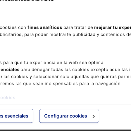
de la Seguridad Social
en un único volumen.
 estudio de todas las
novedades y reformas legislativas del ú
como la jurisprudencia y doctrina más relevante con más de
s cookies con
fines analíticos
para tratar de
mejorar tu expe
as.
licitarios, para poder mostrarte publicidad y contenidos de
ción al Memento Social incluye: . El servicio “
Extras Memen
 puedes consultar en cualquier momento si un número mar
o ha sido modificado. . Un servicio de
alerta vía e-mail
con
s para que tu experiencia en la web sea óptima
 que se vayan produciendo cada semana.
senciales
para denegar todas las cookies excepto aquellas 
ar
las cookies y seleccionar solo aquellas que quieras permi
 Social lo tienes disponible también en el siguiente
Pack 
aremos las que sean indispensables para la navegación.
ecial
para que domines todas las modificaciones en materia
de Seguridad Social:
Pack Memento Social + Memento Ex
cookies
 Sociales
es esenciales
Configurar cookies