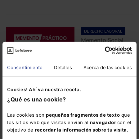
DERECHO LABORAL
Memento Social
2026
186,00
€
Consentimiento
Detalles
Acerca de las cookies
176,70
€
COMPRAR
Cookies! Ahí va nuestra receta.
¿Qué es una cookie?
La obra mejor
Las cookies son
pequeños fragmentos de texto
que
valorada en el
los sitios web que visitas envían al
navegador
con el
ámbito jurídico,
objetivo de
recordar la información sobre tu visita
.
con toda la