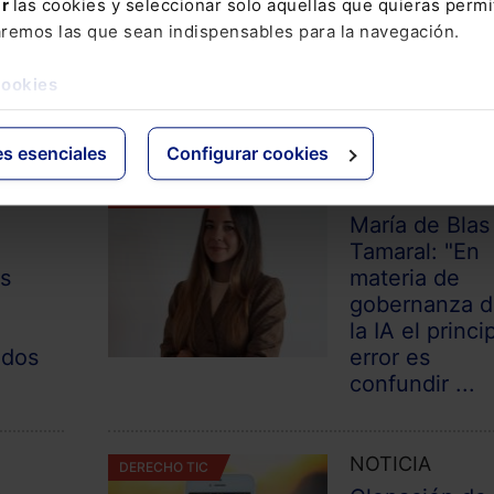
ar
las cookies y seleccionar solo aquellas que quieras permi
aremos las que sean indispensables para la navegación.
cookies
ESAR
es esenciales
Configurar cookies
ENTREVISTA
DERECHO TIC
María de Blas
l
Tamaral: "En
as
materia de
gobernanza 
la IA el princi
odos
error es
confundir ...
NOTICIA
DERECHO TIC