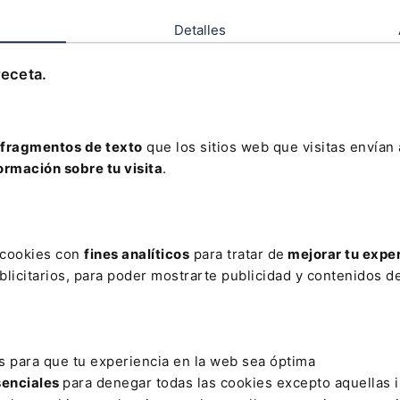
la Subsecretaría del Ministerio de Transportes y
Detalles
bra,
Coordinadora de Programa Técnico
nia del CEDEX.
(B.O.E. núm. 100 de 25 de abril de 202
receta.
la Secretaría de Estado de Telecomunicaciones e
e nombra,
Subdirector General de Análisis del
fragmentos de texto
que los sitios web que visitas envían
(B.O.E. núm. 100 de 25 de abril de 2025).
ormación sobre tu visita
.
el Consejero de Universidad, Innovación y
 Navarra por la que se nombra,
Jefe de la
e Avance Digital, de la Dirección General de
s cookies con
fines analíticos
para tratar de
mejorar tu expe
B.O.N. núm. 81 de 25 de abril de 2025).
licitarios, para poder mostrarte publicidad y contenidos de
s para que tu experiencia en la web sea óptima
COMENTAR
senciales
para denegar todas las cookies excepto aquellas 