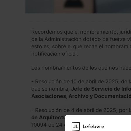
Recordemos que el nombramiento, jurídi
de la Administración dotado de fuerza v
esto es, sobre el que recae el nombrami
notificación oficial.
Los nombramientos de los que nos hace
- Resolución de 10 de abril de 2025, de la
que se nombra,
Jefe de Servicio de Inf
Asociaciones, Archivo y Documentació
- Resolución de 4 de abril de 2025, por
de Arquitectura y Tecnología de Compu
10094 de 24 de abril de 2025).