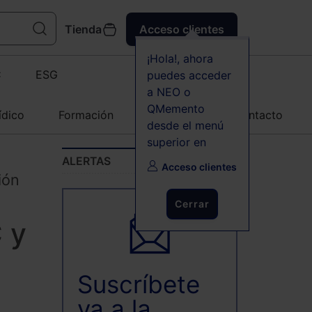
Tienda
Acceso clientes
¡Hola!, ahora
C
ESG
puedes acceder
a NEO o
QMemento
ídico
Formación
Agenda
Contacto
desde el menú
superior en
ALERTAS
Acceso clientes
ión
Cerrar
 y
Suscríbete
ya a la