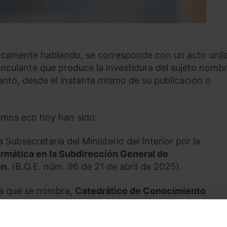
camente hablando, se corresponde con un acto unila
inculante que produce la investidura del sujeto nomb
ento, desde el instante mismo de su publicación o
mos eco hoy han sido:
 Subsecretaría del Ministerio del Interior por la
ormática en la Subdirección General de
n.
(B.O.E. núm. 96 de 21 de abril de 2025).
 la que se nombra,
Catedrático de Conocimiento
tadores en la Universidad de Alicante
(D.O.G.V. núm