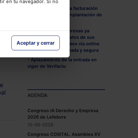
tir en tu navegador. Si no
- El nuevo flujo de la facturación
electrónica tras la implantación de
Veri*Factu
- Ciudadanos y empresas ya
pueden consultar datos de sus
Aceptar y cerrar
documentos notariales vía online
de forma personalizada y segura
- Aplazamiento de la entrada en
vigor de Verifactu
de
pal
AGENDA
Congreso IA Derecho y Empresa
2026 de Lefebvre
10-06-2026
Congreso COSITAL. Asamblea XV