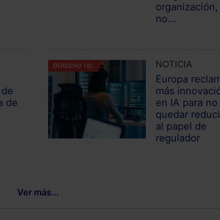
organización,
no...
NOTICIA
DERECHO TIC
Europa recla
 de
más innovaci
a de
en IA para no
quedar reduc
al papel de
regulador
Ver más...