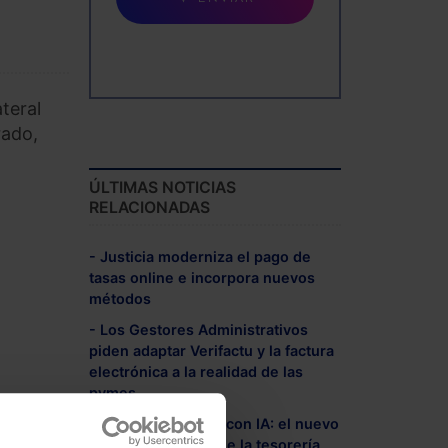
teral
rado,
ÚLTIMAS NOTICIAS
RELACIONADAS
- Justicia moderniza el pago de
tasas online e incorpora nuevos
métodos
- Los Gestores Administrativos
piden adaptar Verifactu y la factura
electrónica a la realidad de las
pymes
.
- Clonación de voz con IA: el nuevo
enemigo invisible de la tesorería