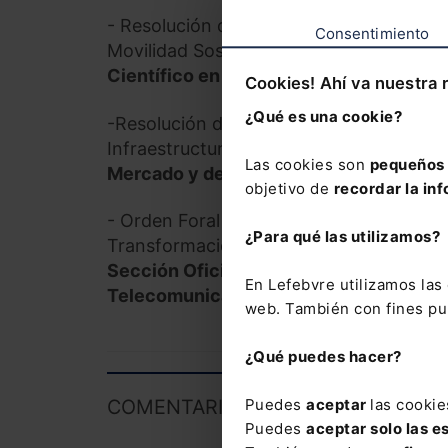
- Resolución de 15 de abril de 2025, de 
Consentimiento
Movilidad Sostenible por la que se nom
Científico en el Laboratorio de Geotec
Cookies! Ahí va nuestra 
¿Qué es una cookie?
-Resolución de 16 de abril de 2025, de 
Infraestructuras Digitales, por la que s
Las cookies son
pequeños 
Mercado y de Evolución Tecnológica
. 
objetivo de
recordar la inf
- Orden Foral 24E/2025 de 2 de abril, d
¿Para qué las utilizamos?
Transformación Digital del Gobierno de
Sección Oficina del Dato del Servicio d
En Lefebvre utilizamos la
Telecomunicaciones y Digitalización.
(
web. También con fines pub
¿Qué puedes hacer?
COMENTARIOS
Puedes
aceptar
las cookie
Puedes
aceptar solo las e