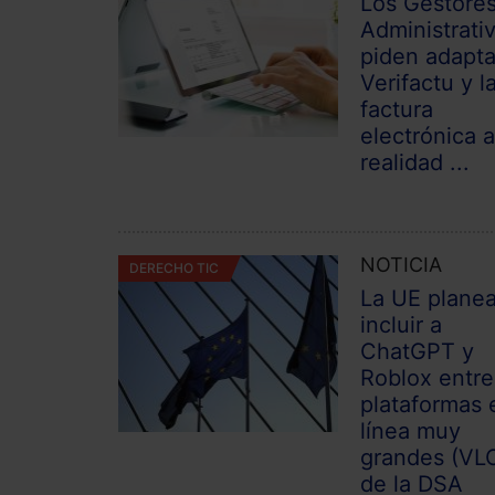
Los Gestore
Administrati
piden adapta
Verifactu y l
factura
electrónica a
realidad ...
NOTICIA
DERECHO TIC
La UE plane
incluir a
ChatGPT y
Roblox entre
plataformas 
línea muy
grandes (VL
de la DSA