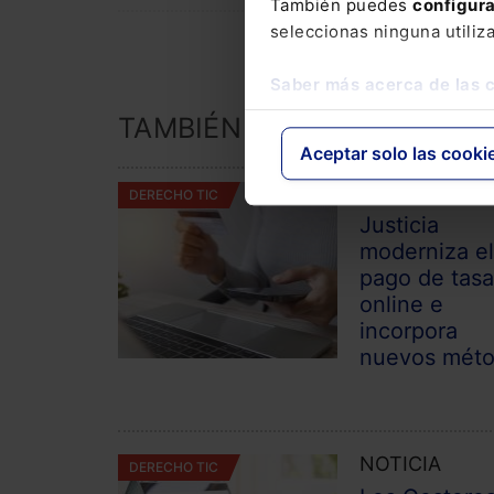
También puedes
configur
seleccionas ninguna utiliz
Saber más acerca de las 
TAMBIÉN TE PUEDE INTER
Aceptar solo las cooki
NOTICIA
DERECHO TIC
Justicia
moderniza e
pago de tas
online e
incorpora
nuevos mét
NOTICIA
DERECHO TIC