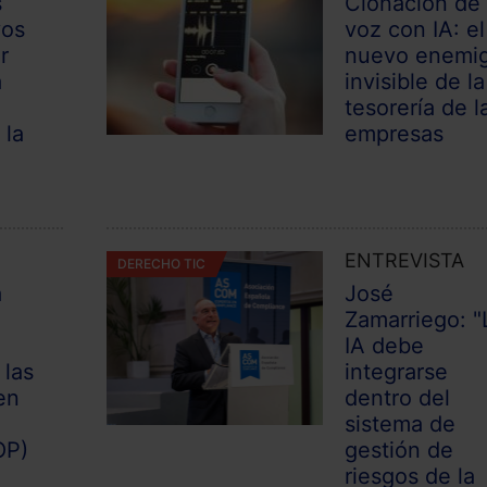
s
Clonación de
vos
voz con IA: el
r
nuevo enemi
a
invisible de la
tesorería de l
 la
empresas
ENTREVISTA
DERECHO TIC
a
José
Zamarriego: "
IA debe
 las
integrarse
en
dentro del
sistema de
OP)
gestión de
riesgos de la