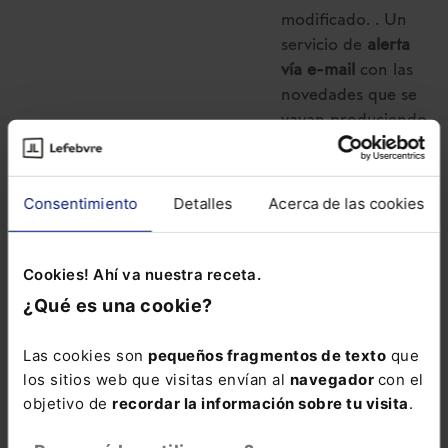
modificado. . Un
servicio de
alerta
vía e-mail
con las
novedades que se
vayan produciendo
cada semana.
El Memento Social
Consentimiento
Detalles
Acerca de las cookies
lo tienes disponible
también en el
siguiente
Pack con
Cookies! Ahí va nuestra receta.
un precio especial
¿Qué es una cookie?
para que domines
todas las
Las cookies son
pequeños fragmentos de texto
que
modificaciones en
los sitios web que visitas envían al
navegador
con el
materia Laboral y
objetivo de
recordar la información sobre tu visita
.
de Seguridad
Social:
Pack