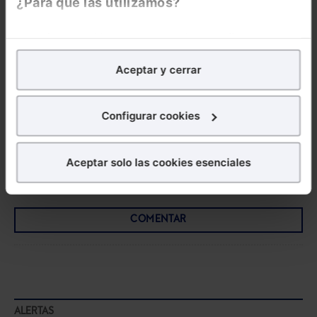
¿Para qué las utilizamos?
Memento Social +
Memento Express
En Lefebvre utilizamos las cookies con
fines
Novedades
analíticos
para tratar de
mejorar tu experiencia
en
Sociales
Aceptar y cerrar
nuestra página web. También con fines publicitarios,
para poder mostrarte publicidad y contenidos de tu
interés.
Configurar cookies
¿Qué puedes hacer?
Aceptar solo las cookies esenciales
Puedes
aceptar
las cookies para que tu experiencia
COMENTARIOS
en la web sea óptima
Puedes
aceptar solo las esenciales
para denegar
COMENTAR
todas las cookies excepto aquellas imprescindibles.
También puedes
configurar
las cookies y
seleccionar solo aquellas que quieras permitir en tu
navegador. Si no seleccionas ninguna utilizaremos
las que sean indispensables para la navegación.
ALERTAS