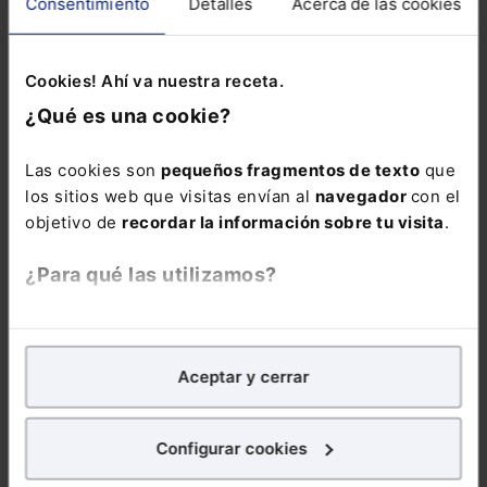
Consentimiento
Detalles
Acerca de las cookies
Social:
Pack
Memento Social +
Memento Express
Cookies! Ahí va nuestra receta.
Novedades
¿Qué es una cookie?
Sociales
Las cookies son
pequeños fragmentos de texto
que
los sitios web que visitas envían al
navegador
con el
objetivo de
recordar la información sobre tu visita
.
¿Para qué las utilizamos?
COMENTARIOS
En Lefebvre utilizamos las cookies con
fines
COMENTAR
analíticos
para tratar de
mejorar tu experiencia
en
Aceptar y cerrar
nuestra página web. También con fines publicitarios,
para poder mostrarte publicidad y contenidos de tu
interés.
Configurar cookies
¿Qué puedes hacer?