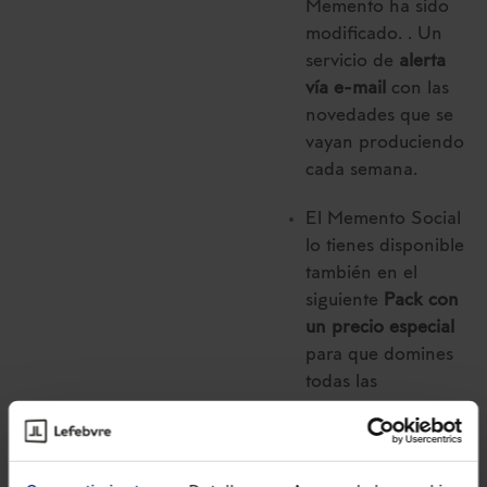
Memento ha sido
modificado. . Un
servicio de
alerta
vía e-mail
con las
novedades que se
vayan produciendo
cada semana.
El Memento Social
lo tienes disponible
también en el
siguiente
Pack con
un precio especial
para que domines
todas las
modificaciones en
materia Laboral y
de Seguridad