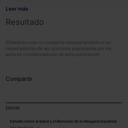
seleccionar solo aquellas que quieras permitir en tu
Leer más
navegador. Si no seleccionas ninguna utilizaremos
las que sean indispensables para la navegación.
Resultado
Saber más acerca de las cookies
ElDerecho.com no comparte necesariamente ni se
responsabiliza de las opiniones expresadas por los
autores o colaboradores de esta publicación
Compartir
EBOOK
Estudio sobre la Salud y el Bienestar de la Abogacía Española
Ver producto