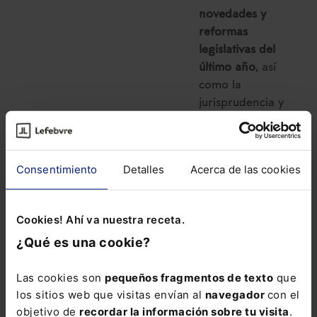
novedades y
reformas
legislativas del
último año
, así
como la
jurisprudencia y
doctrina más
relevante con más
de 37.500 citas.
Consentimiento
Detalles
Acerca de las cookies
La suscripción al
Memento Social
Cookies! Ahí va nuestra receta.
incluye: . El
¿Qué es una cookie?
servicio “
Extras
Mementos
” con el
Las cookies son
pequeños fragmentos de texto
que
que puedes
los sitios web que visitas envían al
navegador
con el
consultar en
objetivo de
recordar la información sobre tu visita
.
cualquier momento