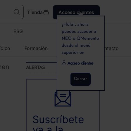
Tienda
Acceso clientes
¡Hola!, ahora
ESG
puedes acceder a
NEO o QMemento
desde el menú
ídico
Formación
Agenda
Contacto
superior en
Acceso clientes
enen
ALERTAS
Cerrar
Suscríbete
ya a la