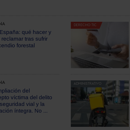
NA
DERECHO TIC
España: qué hacer y
reclamar tras sufrir
cendio forestal
NA
ADMINISTRATIVO
pliación del
pto víctima del delito
seguridad vial y la
ación íntegra. No ...