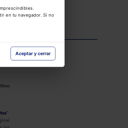
V Congreso AECEM
imprescindibles.
12-05-2026
tir en tu navegador. Si no
Ver agenda completa
INFORMACIÓN
Aceptar y cerrar
Saber más
ltimo
tos
”
ginal
 las