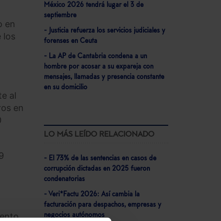
México 2026 tendrá lugar el 3 de
septiembre
o en
- Justicia refuerza los servicios judiciales y
 los
forenses en Ceuta
- La AP de Cantabria condena a un
hombre por acosar a su expareja con
mensajes, llamadas y presencia constante
en su domicilio
e al
ros en
0
LO MÁS LEÍDO RELACIONADO
9
- El 73% de las sentencias en casos de
corrupción dictadas en 2025 fueron
condenatorias
- Veri*Factu 2026: Así cambia la
facturación para despachos, empresas y
ento,
negocios autónomos