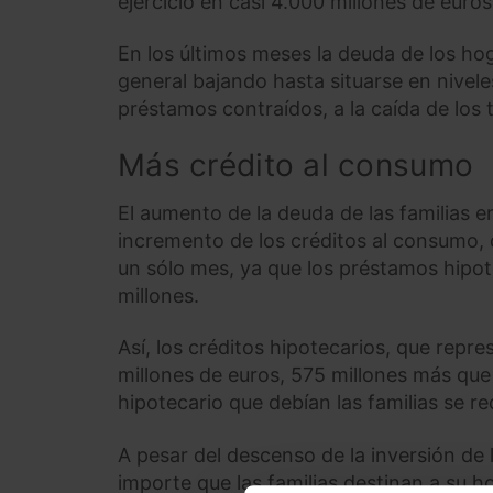
ejercicio en casi 4.000 millones de euro
En los últimos meses la deuda de los hog
general bajando hasta situarse en niveles
préstamos contraídos, a la caída de los t
Más crédito al consumo
El aumento de la deuda de las familias 
incremento de los créditos al consumo, 
un sólo mes, ya que los préstamos hipo
millones.
Así, los créditos hipotecarios, que repre
millones de euros, 575 millones más que
hipotecario que debían las familias se r
A pesar del descenso de la inversión de 
importe que las familias destinan a su