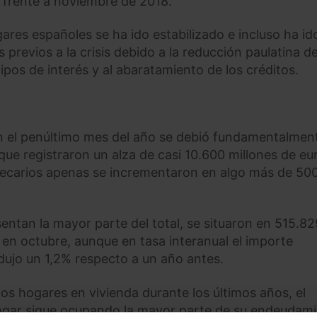
s frente a noviembre de 2018.
ares españoles se ha ido estabilizado e incluso ha id
 previos a la crisis debido a la reducción paulatina de
ipos de interés y al abaratamiento de los créditos.
en el penúltimo mes del año se debió fundamentalment
que registraron un alza de casi 10.600 millones de eu
tecarios apenas se incrementaron en algo más de 50
sentan la mayor parte del total, se situaron en 515.82
 en octubre, aunque en tasa interanual el importe
edujo un 1,2% respecto a un año antes.
los hogares en vivienda durante los últimos años, el
 hogar sigue ocupando la mayor parte de su endeudami