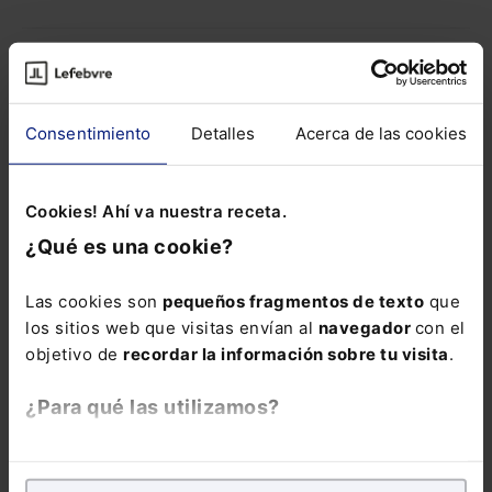
COMENTARIOS
Consentimiento
Detalles
Acerca de las cookies
COMENTAR
Cookies! Ahí va nuestra receta.
¿Qué es una cookie?
ALERTAS
Las cookies son
pequeños fragmentos de texto
que
los sitios web que visitas envían al
navegador
con el
objetivo de
recordar la información sobre tu visita
.
¿Para qué las utilizamos?
En Lefebvre utilizamos las cookies con
fines
Suscríbete ya a la alerta Civil
analíticos
para tratar de
mejorar tu experiencia
en