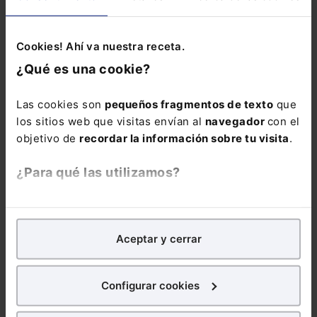
Memento Social +
Memento Express
Novedades
Cookies! Ahí va nuestra receta.
Sociales
¿Qué es una cookie?
Las cookies son
pequeños fragmentos de texto
que
los sitios web que visitas envían al
navegador
con el
objetivo de
recordar la información sobre tu visita
.
¿Para qué las utilizamos?
COMENTARIOS
En Lefebvre utilizamos las cookies con
fines
COMENTAR
analíticos
para tratar de
mejorar tu experiencia
en
Aceptar y cerrar
nuestra página web. También con fines publicitarios,
para poder mostrarte publicidad y contenidos de tu
interés.
Configurar cookies
¿Qué puedes hacer?
ALERTAS