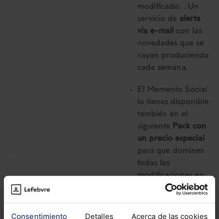
modificado. . Un
servicio de
alerta
vía e-mail
con las
novedades que se
vayan produciendo
cada semana.
El Memento Social
lo tienes disponible
también en el
siguiente
Pack con
un precio especial
para que domines
todas las
modificaciones en
materia Laboral y
de Seguridad
Social:
Pack
Consentimiento
Detalles
Acerca de las cookies