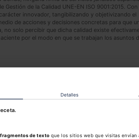
 de Gestión de la Calidad UNE-EN ISO 9001:2015. Con 
rácter innovador, tangibilizando y objetivizando el
medio de acciones y decisiones concretas para que u
 no solo percibir que dicha calidad existe efectivam
aciente por el modo en que se trabajan los asuntos d
ORAL
cial 2026
Detalles
COMPRAR
receta.
jor valorada en el
ámbito jurídico, con toda la información
fragmentos de texto
que los sitios web que visitas envían
de la Seguridad Social
en un único volumen.