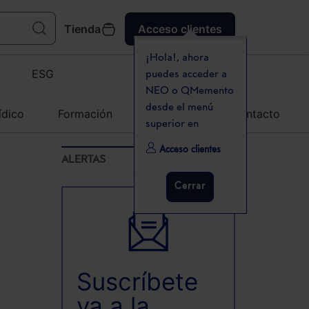
Tienda
Acceso clientes
¡Hola!, ahora
ESG
puedes acceder a
NEO o QMemento
desde el menú
ídico
Formación
Agenda
Contacto
superior en
Acceso clientes
ALERTAS
Cerrar
Suscríbete
ya a la