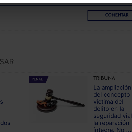
COMENTAR
ESAR
TRIBUNA
PENAL
La ampliación
l
del concepto
as
víctima del
delito en la
seguridad vial
odos
la reparación
íntegra. No ...