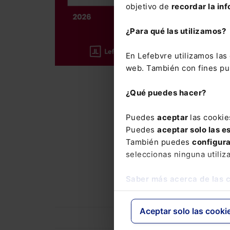
objetivo de
recordar la inf
Incluye el
¿Para qué las utilizamos?
año
, así 
37.500 cit
En Lefebvre utilizamos la
web. También con fines pub
La suscrip
con el que
¿Qué puedes hacer?
del Mement
novedades
Puedes
aceptar
las cookie
Puedes
aceptar solo las e
El Memento
También puedes
configur
precio esp
seleccionas ninguna utiliz
Laboral y 
Novedades
Saber más acerca de las 
Aceptar solo las cooki