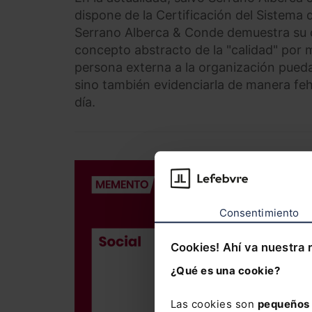
dispone de la Certificación del Sistema
Serrano Alberca & Conde demuestra su ca
concepto abstracto de la "calidad" por 
persona externa a la organización pueda,
sino también evidenciarla de manera feh
día.
DERECHO LAB
Memento So
Consentimiento
186,00
€
176,70
€
Cookies! Ahí va nuestra 
¿Qué es una cookie?
La obra me
Las cookies son
pequeños 
laboral y 