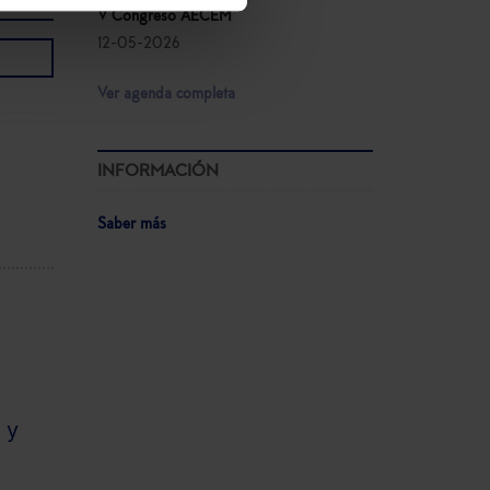
V Congreso AECEM
12-05-2026
Ver agenda completa
INFORMACIÓN
Saber más
 y