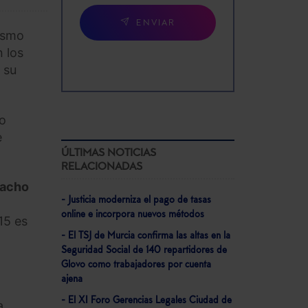
ENVIAR
ismo
 los
 su
o
e
ÚLTIMAS NOTICIAS
RELACIONADAS
pacho
- Justicia moderniza el pago de tasas
online e incorpora nuevos métodos
15 es
- El TSJ de Murcia confirma las altas en la
Seguridad Social de 140 repartidores de
Glovo como trabajadores por cuenta
ajena
- El XI Foro Gerencias Legales Ciudad de
a