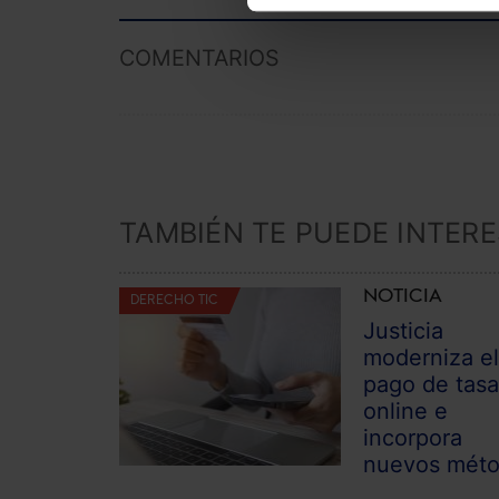
COMENTARIOS
TAMBIÉN TE PUEDE INTER
NOTICIA
DERECHO TIC
Justicia
moderniza e
pago de tas
online e
incorpora
nuevos mét