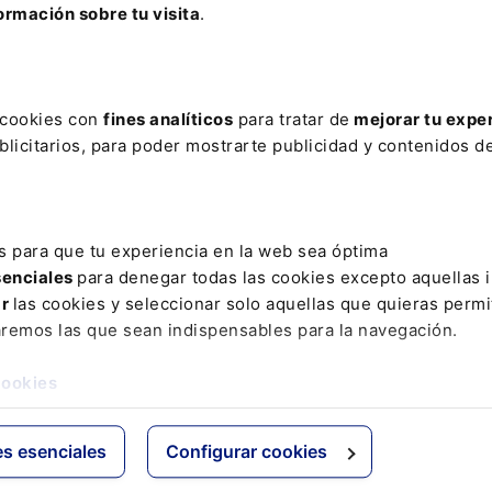
ormación sobre tu visita
.
 estudio de todas las
novedades y reformas legislativas del ú
como la jurisprudencia y doctrina más relevante con más de
as.
s cookies con
fines analíticos
para tratar de
mejorar tu expe
licitarios, para poder mostrarte publicidad y contenidos de
ción al Memento Social incluye: . El servicio “
Extras Memen
 puedes consultar en cualquier momento si un número mar
o ha sido modificado. . Un servicio de
alerta vía e-mail
con
 que se vayan produciendo cada semana.
s para que tu experiencia en la web sea óptima
senciales
para denegar todas las cookies excepto aquellas 
 Social lo tienes disponible también en el siguiente
Pack 
ar
las cookies y seleccionar solo aquellas que quieras permi
ecial
para que domines todas las modificaciones en materia
aremos las que sean indispensables para la navegación.
de Seguridad Social:
Pack Memento Social + Memento Ex
 Sociales
cookies
es esenciales
Configurar cookies