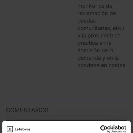
monitorios de
reclamación de
deudas
comunitarias, etc.)
y la problemática
práctica en la
admisión de la
demanda y en la
condena en costas.
COMENTARIOS
COMENTAR