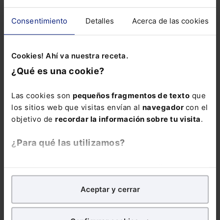
Consentimiento
Detalles
Acerca de las cookies
ALERTAS
Cookies! Ahí va nuestra receta.
¿Qué es una cookie?
Las cookies son
pequeños fragmentos de texto
que
los sitios web que visitas envían al
navegador
con el
objetivo de
recordar la información sobre tu visita
.
Suscríbete ya a la alerta
¿Para qué las utilizamos?
Inmobiliario
Más de 40.000 suscriptores ya se informan con
En Lefebvre utilizamos las cookies con
fines
nosotros
analíticos
para tratar de
mejorar tu experiencia
en
Aceptar y cerrar
nuestra página web. También con fines publicitarios,
Email:
para poder mostrarte publicidad y contenidos de tu
interés.