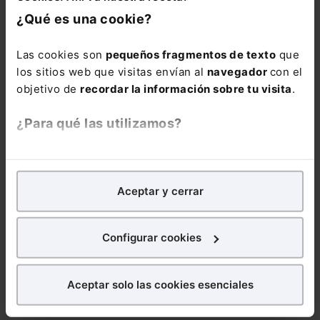
vayan produciendo
¿Qué es una cookie?
cada semana.
Las cookies son
pequeños fragmentos de texto
que
El Memento Social
los sitios web que visitas envían al
navegador
con el
lo tienes disponible
objetivo de
recordar la información sobre tu visita
.
también en el
siguiente
Pack con
¿Para qué las utilizamos?
un precio especial
para que domines
En Lefebvre utilizamos las cookies con
fines
todas las
analíticos
para tratar de
mejorar tu experiencia
en
modificaciones en
Aceptar y cerrar
nuestra página web. También con fines publicitarios,
materia Laboral y
para poder mostrarte publicidad y contenidos de tu
de Seguridad
interés.
Social:
Pack
Configurar cookies
Memento Social +
¿Qué puedes hacer?
Memento Express
Aceptar solo las cookies esenciales
Novedades
Puedes
aceptar
las cookies para que tu experiencia
Sociales
en la web sea óptima