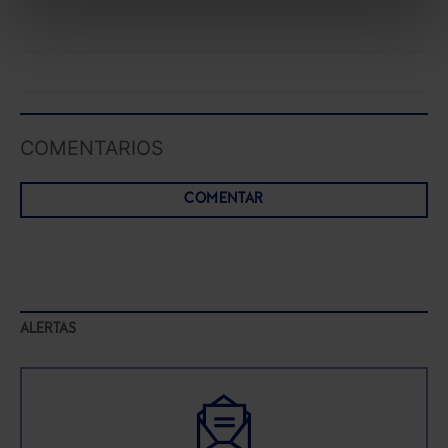
Puedes
aceptar solo las esenciales
para denegar
todas las cookies excepto aquellas imprescindibles.
También puedes
configurar
las cookies y
seleccionar solo aquellas que quieras permitir en tu
navegador. Si no seleccionas ninguna utilizaremos
las que sean indispensables para la navegación.
COMENTARIOS
Saber más acerca de las cookies
COMENTAR
ALERTAS