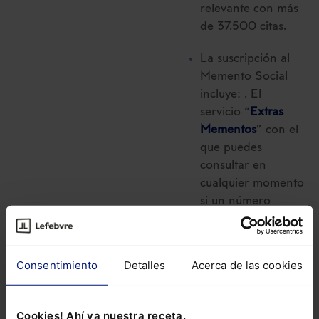
relevante con más
de 37.500 citas.
La suscripción al
Memento Social
incluye: . El
servicio “
Extras
Mementos
” con el
que puedes
consultar en
cualquier momento
si un número
marginal del
Memento ha sido
modificado. . Un
Consentimiento
Detalles
Acerca de las cookies
servicio de
alerta
vía e-mail
con las
novedades que se
Cookies! Ahí va nuestra receta.