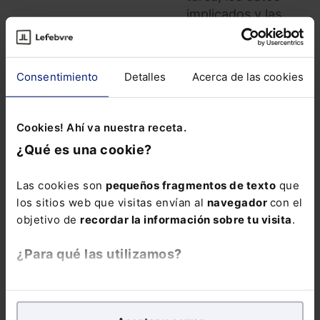
implicados y las
exigencias
normativas, con
casos reales y
Consentimiento
Detalles
Acerca de las cookies
aplicables desde el
primer momento.
La inscripción
Cookies! Ahí va nuestra receta.
incluye la
Guía
¿Qué es una cookie?
rápida: IA
generativa para la
Las cookies son
pequeños fragmentos de texto
que
Administración
los sitios web que visitas envían al
navegador
con el
Pública
en formato
objetivo de
recordar la información sobre tu visita
.
electrónico durante
6 meses.
¿Para qué las utilizamos?
En Lefebvre utilizamos las cookies con
fines
analíticos
para tratar de
mejorar tu experiencia
en