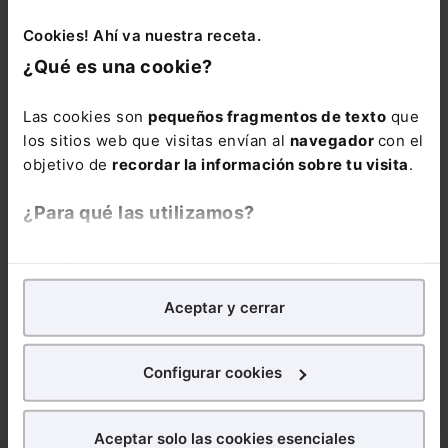
necesidades de alojamiento en condiciones de
dignidad y decoro cuando ello es posible, lo que
Cookies! Ahí va nuestra receta.
no es posible es atribuir a la hija y al progenitor
¿Qué es una cookie?
custodio en calidad de domicilio familiar un
inmueble que no sirve a estos fines, más allá del
Las cookies son
pequeños fragmentos de texto
que
tiempo que se necesita para liquidar la sociedad
los sitios web que visitas envían al
navegador
con el
legal de gananciales existente entre ambos
objetivo de
recordar la información sobre tu visita
.
cónyuges", concluye.
¿Para qué las utilizamos?
En Lefebvre utilizamos las cookies con
fines
DERECHO CIVIL
analíticos
para tratar de
mejorar tu experiencia
en
Aceptar y cerrar
DERECHO JURÍDICO
nuestra página web. También con fines publicitarios,
Curso A tu aire
para poder mostrarte publicidad y contenidos de tu
Arrendamientos
interés.
Configurar cookies
urbanos 2025.
Cuestiones
¿Qué puedes hacer?
controvertidas
Aceptar solo las cookies esenciales