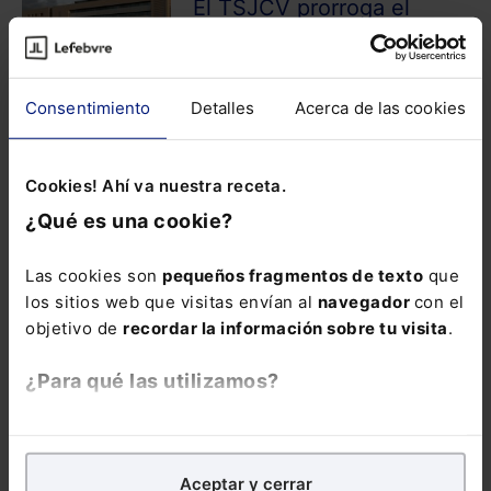
El TSJCV prorroga el
acuerdo que exime de ir
a sedes judiciales a
afectados por el
Consentimiento
Detalles
Acerca de las cookies
incendio
Cookies! Ahí va nuestra receta.
NOTICIA
SECTOR JURÍDICO
¿Qué es una cookie?
Ricardo Bodas,
presidente de la
Las cookies son
pequeños fragmentos de texto
que
comisión de salud del
los sitios web que visitas envían al
navegador
con el
CGPJ, dimite por
objetivo de
recordar la información sobre tu visita
.
discrepancias en los ...
¿Para qué las utilizamos?
NOTICIA
PENAL
En Lefebvre utilizamos las cookies con
fines
ANDEMA y el CGPJ
analíticos
para tratar de
mejorar tu experiencia
en
renuevan su convenio
Aceptar y cerrar
nuestra página web. También con fines publicitarios,