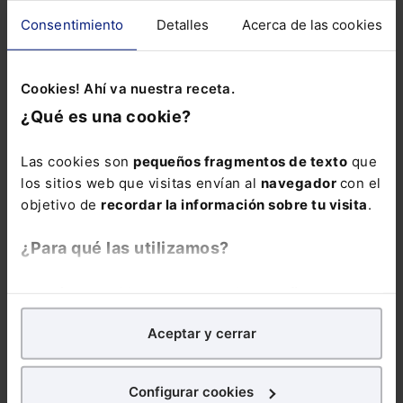
Consentimiento
Detalles
Acerca de las cookies
ALERTAS
Cookies! Ahí va nuestra receta.
¿Qué es una cookie?
Las cookies son
pequeños fragmentos de texto
que
Suscríbete ya a la alerta
los sitios web que visitas envían al
navegador
con el
Derecho TIC
objetivo de
recordar la información sobre tu visita
.
Más de 40.000 suscriptores ya se informan con
¿Para qué las utilizamos?
nosotros
Email:
En Lefebvre utilizamos las cookies con
fines
analíticos
para tratar de
mejorar tu experiencia
en
Aceptar y cerrar
nuestra página web. También con fines publicitarios,
para poder mostrarte publicidad y contenidos de tu
Consulta la información básica sobre
interés.
Configurar cookies
Protección de Datos