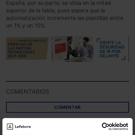
España, por su parte, se sitúa en la mitad
superior de la tabla, pues espera que la
automatización incremente las plantillas entre
un 1% y un 10%.
COMENTARIOS
COMENTAR