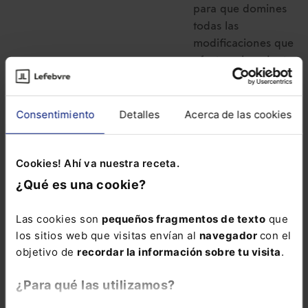
para que domines
todas las
modificaciones que
afectan al conjunto
de nuestro sistema
fiscal:
Pack
Memento Fiscal +
Consentimiento
Detalles
Acerca de las cookies
Memento Express
Novedades
Cookies! Ahí va nuestra receta.
Tributarias
¿Qué es una cookie?
Las cookies son
pequeños fragmentos de texto
que
los sitios web que visitas envían al
navegador
con el
objetivo de
recordar la información sobre tu visita
.
¿Para qué las utilizamos?
DERECHO CONTABLE
Curso Elearning