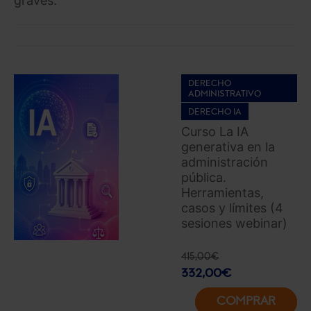
graves.
DERECHO
ADMINISTRATIVO
DERECHO IA
Curso La IA
generativa en la
administración
pública.
Herramientas,
casos y límites (4
sesiones webinar)
415,00
€
332,00
€
COMPRAR