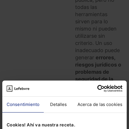
todas las
herramientas
sirven para lo
mismo ni pueden
utilizarse sin
criterio. Un uso
inadecuado puede
generar
errores,
riesgos jurídicos o
problemas de
seguridad de la
información
. En
este curso
aprenderás, de
Consentimiento
Detalles
Acerca de las cookies
forma práctica,
cómo seleccionar,
utilizar y controlar
Cookies! Ahí va nuestra receta.