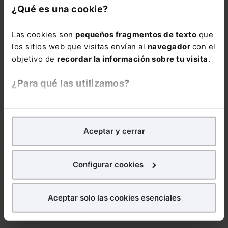
herramientas de IA
¿Qué es una cookie?
generativa en
función de cada
Las cookies son
pequeños fragmentos de texto
que
tarea, los datos
los sitios web que visitas envían al
navegador
con el
implicados y las
objetivo de
recordar la información sobre tu visita
.
exigencias
normativas, con
¿Para qué las utilizamos?
casos reales y
aplicables desde el
En Lefebvre utilizamos las cookies con
fines
primer momento.
analíticos
para tratar de
mejorar tu experiencia
en
La inscripción
Aceptar y cerrar
nuestra página web. También con fines publicitarios,
incluye la
Guía
para poder mostrarte publicidad y contenidos de tu
rápida: IA
interés.
Configurar cookies
generativa para la
Administración
¿Qué puedes hacer?
Pública
en formato
Aceptar solo las cookies esenciales
electrónico durante
Puedes
aceptar
las cookies para que tu experiencia
6 meses.
en la web sea óptima