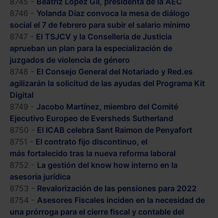
8745 -
Beatriz López Gil, presidenta de la AEC
8746 -
Yolanda Díaz convoca la mesa de diálogo
social el 7 de febrero para subir el salario mínimo
8747 -
El TSJCV y la Conselleria de Justicia
aprueban un plan para la especialización de
juzgados de violencia de género
8748 -
El Consejo General del Notariado y Red.es
agilizarán la solicitud de las ayudas del Programa Kit
Digital
8749 -
Jacobo Martínez, miembro del Comité
Ejecutivo Europeo de Eversheds Sutherland
8750 -
El ICAB celebra Sant Raimon de Penyafort
8751 -
El contrato fijo discontinuo, el
más fortalecido tras la nueva reforma laboral
8752 -
La gestión del know how interno en la
asesoría jurídica
8753 -
Revalorización de las pensiones para 2022
8754 -
Asesores Fiscales inciden en la necesidad de
una prórroga para el cierre fiscal y contable del