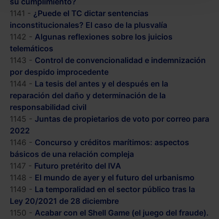
su cumplimiento?
seleccionar solo aquellas que quieras permitir en tu
1141 -
¿Puede el TC dictar sentencias
navegador. Si no seleccionas ninguna utilizaremos
inconstitucionales? El caso de la plusvalía
las que sean indispensables para la navegación.
1142 -
Algunas reflexiones sobre los juicios
telemáticos
Saber más acerca de las cookies
1143 -
Control de convencionalidad e indemnización
por despido improcedente
1144 -
La tesis del antes y el después en la
reparación del daño y determinación de la
responsabilidad civil
1145 -
Juntas de propietarios de voto por correo para
2022
1146 -
Concurso y créditos marítimos: aspectos
básicos de una relación compleja
1147 -
Futuro pretérito del IVA
1148 -
El mundo de ayer y el futuro del urbanismo
1149 -
La temporalidad en el sector público tras la
Ley 20/2021 de 28 diciembre
1150 -
Acabar con el Shell Game (el juego del fraude).